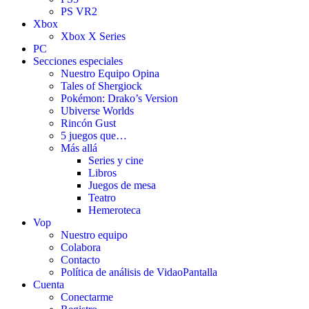
PS VR2
Xbox
Xbox X Series
PC
Secciones especiales
Nuestro Equipo Opina
Tales of Shergiock
Pokémon: Drako’s Version
Ubiverse Worlds
Rincón Gust
5 juegos que…
Más allá
Series y cine
Libros
Juegos de mesa
Teatro
Hemeroteca
Vop
Nuestro equipo
Colabora
Contacto
Política de análisis de VidaoPantalla
Cuenta
Conectarme