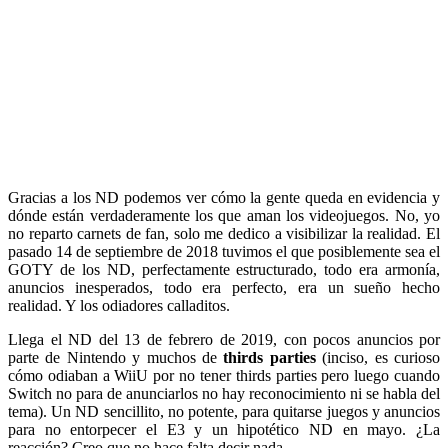
Gracias a los ND podemos ver cómo la gente queda en evidencia y
dónde están verdaderamente los que aman los videojuegos. No, yo
no reparto carnets de fan, solo me dedico a visibilizar la realidad. El
pasado 14 de septiembre de 2018 tuvimos el que posiblemente sea el
GOTY de los ND, perfectamente estructurado, todo era armonía,
anuncios inesperados, todo era perfecto, era un sueño hecho
realidad. Y los odiadores calladitos.
Llega el ND del 13 de febrero de 2019, con pocos anuncios por
parte de Nintendo y muchos de
thirds parties
(inciso, es curioso
cómo odiaban a WiiU por no tener thirds parties pero luego cuando
Switch no para de anunciarlos no hay reconocimiento ni se habla del
tema). Un ND sencillito, no potente, para quitarse juegos y anuncios
para no entorpecer el E3 y un hipotético ND en mayo. ¿La
reacción? Creo que no hace falta decir nada.