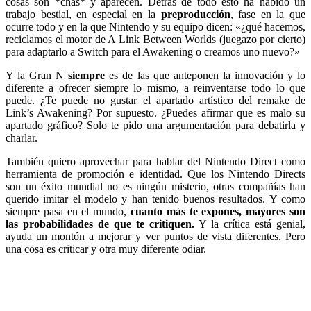
cosas son *chas* y aparecen. Detrás de todo esto ha habido un
trabajo bestial, en especial en la
preproducción
, fase en la que
ocurre todo y en la que Nintendo y su equipo dicen: «¿qué hacemos,
reciclamos el motor de A Link Between Worlds (juegazo por cierto)
para adaptarlo a Switch para el Awakening o creamos uno nuevo?»
Y la Gran N
siempre
es de las que anteponen la innovación y lo
diferente a ofrecer siempre lo mismo, a reinventarse todo lo que
puede. ¿Te puede no gustar el apartado artístico del remake de
Link’s Awakening? Por supuesto. ¿Puedes afirmar que es malo su
apartado gráfico? Solo te pido una argumentación para debatirla y
charlar.
También quiero aprovechar para hablar del Nintendo Direct como
herramienta de promoción e identidad. Que los Nintendo Directs
son un éxito mundial no es ningún misterio, otras compañías han
querido imitar el modelo y han tenido buenos resultados. Y como
siempre pasa en el mundo,
cuanto más te expones, mayores son
las probabilidades de que te critiquen.
Y la crítica está genial,
ayuda un montón a mejorar y ver puntos de vista diferentes. Pero
una cosa es criticar y otra muy diferente odiar.