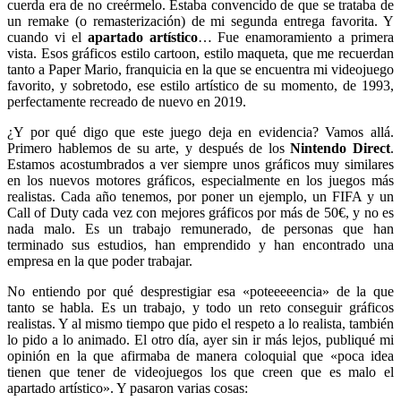
cuerda era de no creérmelo. Estaba convencido de que se trataba de
un remake (o remasterización) de mi segunda entrega favorita. Y
cuando vi el
apartado artístico
… Fue enamoramiento a primera
vista. Esos gráficos estilo cartoon, estilo maqueta, que me recuerdan
tanto a Paper Mario, franquicia en la que se encuentra mi videojuego
favorito, y sobretodo, ese estilo artístico de su momento, de 1993,
perfectamente recreado de nuevo en 2019.
¿Y por qué digo que este juego deja en evidencia? Vamos allá.
Primero hablemos de su arte, y después de los
Nintendo Direct
.
Estamos acostumbrados a ver siempre unos gráficos muy similares
en los nuevos motores gráficos, especialmente en los juegos más
realistas. Cada año tenemos, por poner un ejemplo, un FIFA y un
Call of Duty cada vez con mejores gráficos por más de 50€, y no es
nada malo. Es un trabajo remunerado, de personas que han
terminado sus estudios, han emprendido y han encontrado una
empresa en la que poder trabajar.
No entiendo por qué desprestigiar esa «poteeeeencia» de la que
tanto se habla. Es un trabajo, y todo un reto conseguir gráficos
realistas. Y al mismo tiempo que pido el respeto a lo realista, también
lo pido a lo animado. El otro día, ayer sin ir más lejos, publiqué mi
opinión en la que afirmaba de manera coloquial que «poca idea
tienen que tener de videojuegos los que creen que es malo el
apartado artístico». Y pasaron varias cosas: