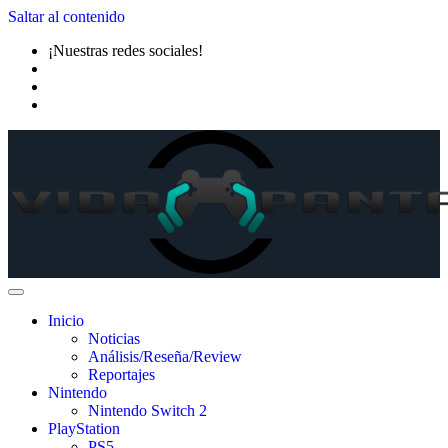
Saltar al contenido
¡Nuestras redes sociales!
Inicio
Noticias
Análisis/Reseña/Review
Reportajes
Nintendo
Nintendo Switch 2
PlayStation
PS5