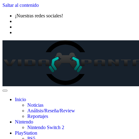
Saltar al contenido
¡Nuestras redes sociales!
Inicio
Noticias
Análisis/Reseña/Review
Reportajes
Nintendo
Nintendo Switch 2
PlayStation
PS5