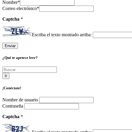
Nombre
*
Correo electrónico
*
Captcha
*
Escriba el texto mostrado arriba:
¿Qué te apetece leer?
Ir
¡Conéctate!
Nombre de usuario
Contraseña
Captcha
*