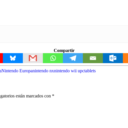
Compartir
a
Nintendo Europa
nintendo nx
nintendo wii u
pc
tablets
gatorios están marcados con
*