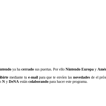
intendo
ya ha
cerrado
sus puertas. Por ello
Nintendo Europa
y
Amér
ibirte
mediante tu
e-mail
para que te envíen las
novedades
de el pró
an
N
y
DeNA
están
colaborando
para hacer este programa.