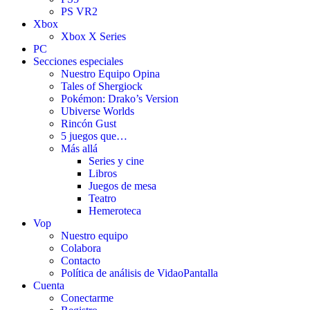
PS VR2
Xbox
Xbox X Series
PC
Secciones especiales
Nuestro Equipo Opina
Tales of Shergiock
Pokémon: Drako’s Version
Ubiverse Worlds
Rincón Gust
5 juegos que…
Más allá
Series y cine
Libros
Juegos de mesa
Teatro
Hemeroteca
Vop
Nuestro equipo
Colabora
Contacto
Política de análisis de VidaoPantalla
Cuenta
Conectarme