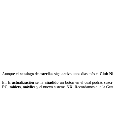
Aunque el
catalogo
de
estrellas
siga
activo
unos días más el
Club N
En la
actualización
se ha
añadido
un botón en el cual podrás
suscr
PC
,
tablets
,
móviles
y el nuevo sistema
NX
. Recordamos que la Gr