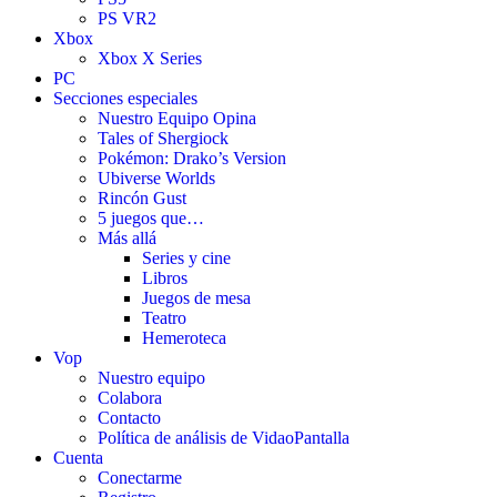
PS VR2
Xbox
Xbox X Series
PC
Secciones especiales
Nuestro Equipo Opina
Tales of Shergiock
Pokémon: Drako’s Version
Ubiverse Worlds
Rincón Gust
5 juegos que…
Más allá
Series y cine
Libros
Juegos de mesa
Teatro
Hemeroteca
Vop
Nuestro equipo
Colabora
Contacto
Política de análisis de VidaoPantalla
Cuenta
Conectarme