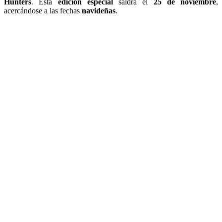
Hunters
. Esta
edición especial
saldrá el
25 de noviembre
,
acercándose a las fechas
navideñas
.