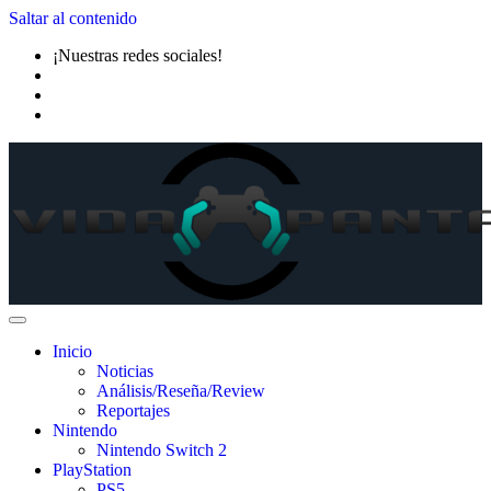
Saltar al contenido
¡Nuestras redes sociales!
Inicio
Noticias
Análisis/Reseña/Review
Reportajes
Nintendo
Nintendo Switch 2
PlayStation
PS5