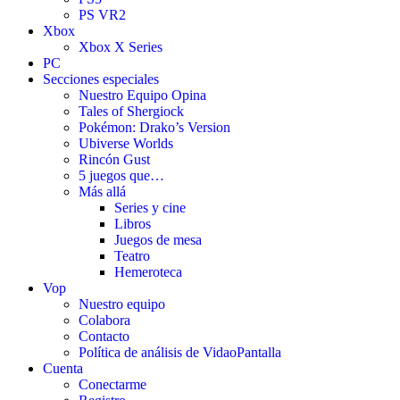
PS VR2
Xbox
Xbox X Series
PC
Secciones especiales
Nuestro Equipo Opina
Tales of Shergiock
Pokémon: Drako’s Version
Ubiverse Worlds
Rincón Gust
5 juegos que…
Más allá
Series y cine
Libros
Juegos de mesa
Teatro
Hemeroteca
Vop
Nuestro equipo
Colabora
Contacto
Política de análisis de VidaoPantalla
Cuenta
Conectarme