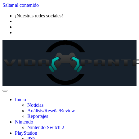
Saltar al contenido
¡Nuestras redes sociales!
Inicio
Noticias
Análisis/Reseña/Review
Reportajes
Nintendo
Nintendo Switch 2
PlayStation
PS5