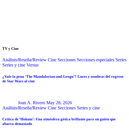
TV y Cine
Análisis/Reseña/Review
Cine
Secciones
Secciones especiales
Series
Series y cine
Versus
¿Vale la pena ‘The Mandalorian and Grogu’? Luces y sombras del regreso
de Star Wars al cine
Joan A. Rivero
May 28, 2026
Análisis/Reseña/Review
Cine
Secciones
Series y cine
Crítica de ‘Hokum’: Una atmósfera gótica brillante para un guión que
abarca demasiado