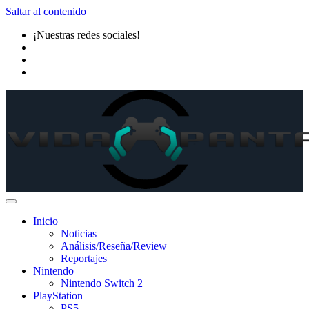
Saltar al contenido
¡Nuestras redes sociales!
Inicio
Noticias
Análisis/Reseña/Review
Reportajes
Nintendo
Nintendo Switch 2
PlayStation
PS5