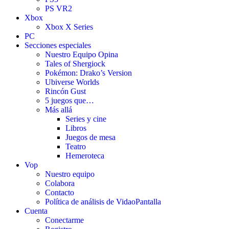
PS VR2
Xbox
Xbox X Series
PC
Secciones especiales
Nuestro Equipo Opina
Tales of Shergiock
Pokémon: Drako’s Version
Ubiverse Worlds
Rincón Gust
5 juegos que…
Más allá
Series y cine
Libros
Juegos de mesa
Teatro
Hemeroteca
Vop
Nuestro equipo
Colabora
Contacto
Política de análisis de VidaoPantalla
Cuenta
Conectarme