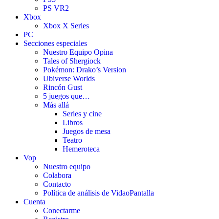
PS VR2
Xbox
Xbox X Series
PC
Secciones especiales
Nuestro Equipo Opina
Tales of Shergiock
Pokémon: Drako’s Version
Ubiverse Worlds
Rincón Gust
5 juegos que…
Más allá
Series y cine
Libros
Juegos de mesa
Teatro
Hemeroteca
Vop
Nuestro equipo
Colabora
Contacto
Política de análisis de VidaoPantalla
Cuenta
Conectarme