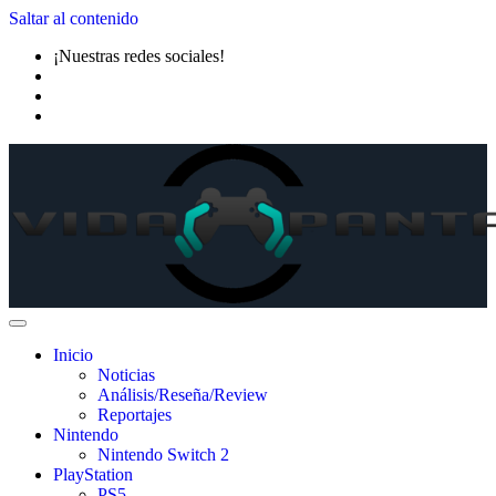
Saltar al contenido
¡Nuestras redes sociales!
Inicio
Noticias
Análisis/Reseña/Review
Reportajes
Nintendo
Nintendo Switch 2
PlayStation
PS5