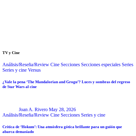
TV y Cine
Análisis/Reseña/Review
Cine
Secciones
Secciones especiales
Series
Series y cine
Versus
¿Vale la pena ‘The Mandalorian and Grogu’? Luces y sombras del regreso
de Star Wars al cine
Joan A. Rivero
May 28, 2026
Análisis/Reseña/Review
Cine
Secciones
Series y cine
Crítica de ‘Hokum’: Una atmósfera gótica brillante para un guión que
abarca demasiado