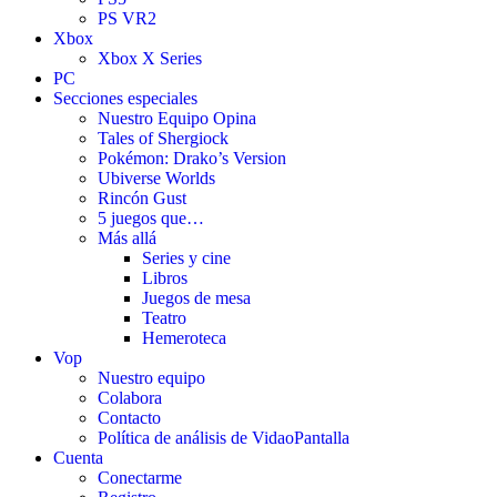
PS VR2
Xbox
Xbox X Series
PC
Secciones especiales
Nuestro Equipo Opina
Tales of Shergiock
Pokémon: Drako’s Version
Ubiverse Worlds
Rincón Gust
5 juegos que…
Más allá
Series y cine
Libros
Juegos de mesa
Teatro
Hemeroteca
Vop
Nuestro equipo
Colabora
Contacto
Política de análisis de VidaoPantalla
Cuenta
Conectarme