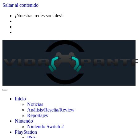
Saltar al contenido
¡Nuestras redes sociales!
Inicio
Noticias
Análisis/Reseña/Review
Reportajes
Nintendo
Nintendo Switch 2
PlayStation
PS5