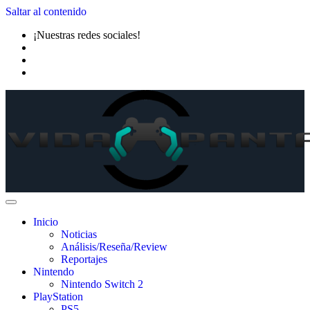
Saltar al contenido
¡Nuestras redes sociales!
Inicio
Noticias
Análisis/Reseña/Review
Reportajes
Nintendo
Nintendo Switch 2
PlayStation
PS5