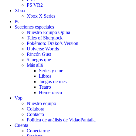
PS VR2
Xbox
Xbox X Series
PC
Secciones especiales
Nuestro Equipo Opina
Tales of Shergiock
Pokémon: Drako’s Version
Ubiverse Worlds
Rincón Gust
5 juegos que…
Más allá
Series y cine
Libros
Juegos de mesa
Teatro
Hemeroteca
Vop
Nuestro equipo
Colabora
Contacto
Política de análisis de VidaoPantalla
Cuenta
Conectarme