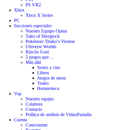
PS VR2
Xbox
Xbox X Series
PC
Secciones especiales
Nuestro Equipo Opina
Tales of Shergiock
Pokémon: Drako’s Version
Ubiverse Worlds
Rincón Gust
5 juegos que…
Más allá
Series y cine
Libros
Juegos de mesa
Teatro
Hemeroteca
Vop
Nuestro equipo
Colabora
Contacto
Política de análisis de VidaoPantalla
Cuenta
Conectarme