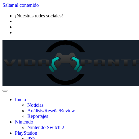
Saltar al contenido
¡Nuestras redes sociales!
Inicio
Noticias
Análisis/Reseña/Review
Reportajes
Nintendo
Nintendo Switch 2
PlayStation
PS5