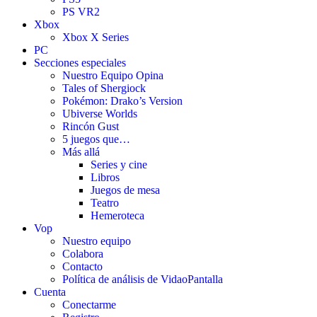
PS VR2
Xbox
Xbox X Series
PC
Secciones especiales
Nuestro Equipo Opina
Tales of Shergiock
Pokémon: Drako’s Version
Ubiverse Worlds
Rincón Gust
5 juegos que…
Más allá
Series y cine
Libros
Juegos de mesa
Teatro
Hemeroteca
Vop
Nuestro equipo
Colabora
Contacto
Política de análisis de VidaoPantalla
Cuenta
Conectarme