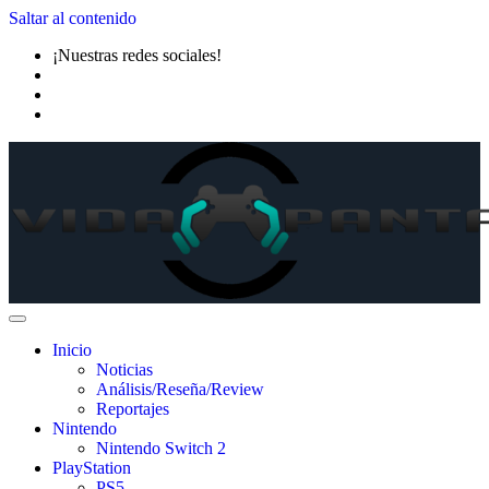
Saltar al contenido
¡Nuestras redes sociales!
Inicio
Noticias
Análisis/Reseña/Review
Reportajes
Nintendo
Nintendo Switch 2
PlayStation
PS5