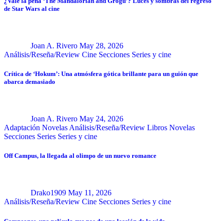
¿Vale la pena ‘The Mandalorian and Grogu’? Luces y sombras del regreso
de Star Wars al cine
Joan A. Rivero
May 28, 2026
Análisis/Reseña/Review
Cine
Secciones
Series y cine
Crítica de ‘Hokum’: Una atmósfera gótica brillante para un guión que
abarca demasiado
Joan A. Rivero
May 24, 2026
Adaptación Novelas
Análisis/Reseña/Review
Libros
Novelas
Secciones
Series
Series y cine
Off Campus, la llegada al olimpo de un nuevo romance
Drako1909
May 11, 2026
Análisis/Reseña/Review
Cine
Secciones
Series y cine