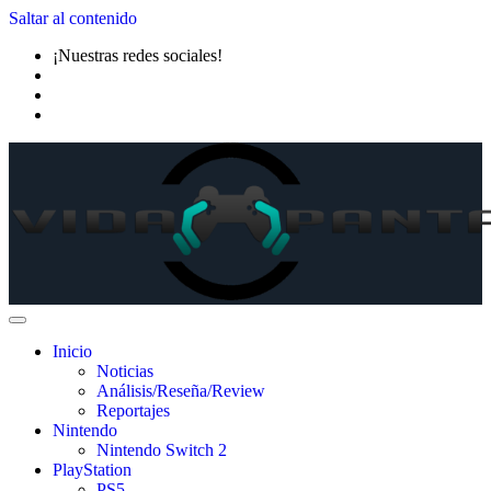
Saltar al contenido
¡Nuestras redes sociales!
Inicio
Noticias
Análisis/Reseña/Review
Reportajes
Nintendo
Nintendo Switch 2
PlayStation
PS5