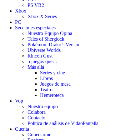
PS VR2
Xbox
Xbox X Series
PC
Secciones especiales
Nuestro Equipo Opina
Tales of Shergiock
Pokémon: Drako’s Version
Ubiverse Worlds
Rincón Gust
5 juegos que…
Más allá
Series y cine
Libros
Juegos de mesa
Teatro
Hemeroteca
Vop
Nuestro equipo
Colabora
Contacto
Política de análisis de VidaoPantalla
Cuenta
Conectarme