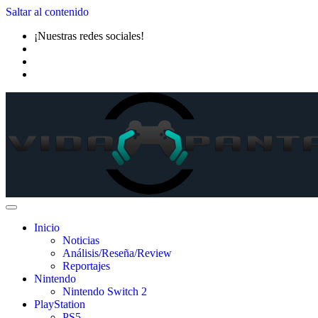
Saltar al contenido
¡Nuestras redes sociales!
Inicio
Noticias
Análisis/Reseña/Review
Reportajes
Nintendo
Nintendo Switch 2
PlayStation
PS5