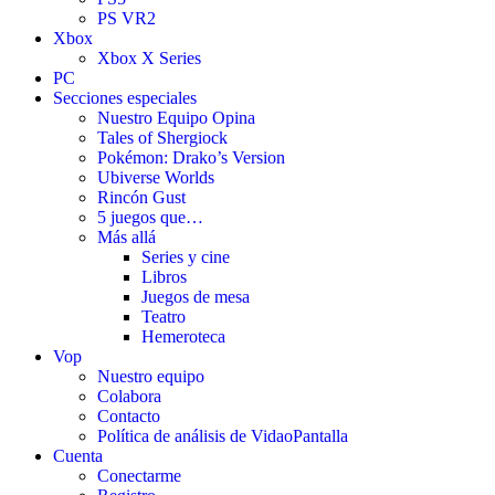
PS VR2
Xbox
Xbox X Series
PC
Secciones especiales
Nuestro Equipo Opina
Tales of Shergiock
Pokémon: Drako’s Version
Ubiverse Worlds
Rincón Gust
5 juegos que…
Más allá
Series y cine
Libros
Juegos de mesa
Teatro
Hemeroteca
Vop
Nuestro equipo
Colabora
Contacto
Política de análisis de VidaoPantalla
Cuenta
Conectarme