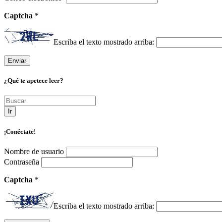
Captcha
*
Escriba el texto mostrado arriba:
¿Qué te apetece leer?
Ir
¡Conéctate!
Nombre de usuario
Contraseña
Captcha
*
Escriba el texto mostrado arriba: