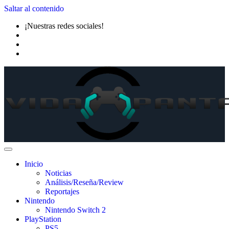
Saltar al contenido
¡Nuestras redes sociales!
Inicio
Noticias
Análisis/Reseña/Review
Reportajes
Nintendo
Nintendo Switch 2
PlayStation
PS5