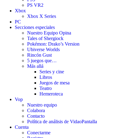
PS VR2
Xbox
Xbox X Series
PC
Secciones especiales
Nuestro Equipo Opina
Tales of Shergiock
Pokémon: Drako’s Version
Ubiverse Worlds
Rincón Gust
5 juegos que…
Más allá
Series y cine
Libros
Juegos de mesa
Teatro
Hemeroteca
Vop
Nuestro equipo
Colabora
Contacto
Política de análisis de VidaoPantalla
Cuenta
Conectarme