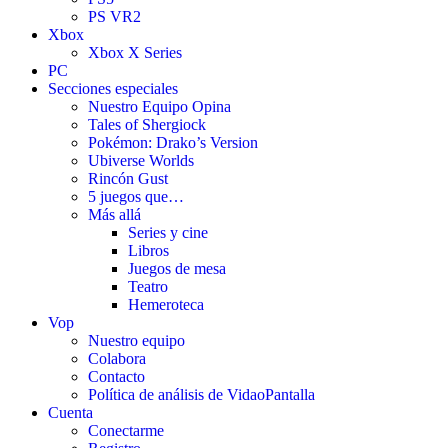
PS VR2
Xbox
Xbox X Series
PC
Secciones especiales
Nuestro Equipo Opina
Tales of Shergiock
Pokémon: Drako’s Version
Ubiverse Worlds
Rincón Gust
5 juegos que…
Más allá
Series y cine
Libros
Juegos de mesa
Teatro
Hemeroteca
Vop
Nuestro equipo
Colabora
Contacto
Política de análisis de VidaoPantalla
Cuenta
Conectarme