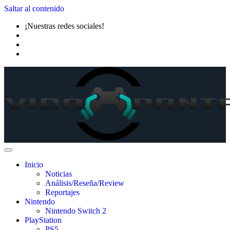
Saltar al contenido
¡Nuestras redes sociales!
Inicio
Noticias
Análisis/Reseña/Review
Reportajes
Nintendo
Nintendo Switch 2
PlayStation
PS5