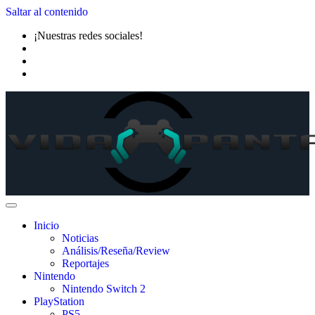
Saltar al contenido
¡Nuestras redes sociales!
Inicio
Noticias
Análisis/Reseña/Review
Reportajes
Nintendo
Nintendo Switch 2
PlayStation
PS5