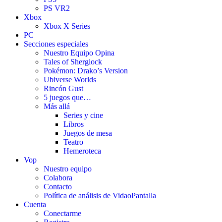
PS VR2
Xbox
Xbox X Series
PC
Secciones especiales
Nuestro Equipo Opina
Tales of Shergiock
Pokémon: Drako’s Version
Ubiverse Worlds
Rincón Gust
5 juegos que…
Más allá
Series y cine
Libros
Juegos de mesa
Teatro
Hemeroteca
Vop
Nuestro equipo
Colabora
Contacto
Política de análisis de VidaoPantalla
Cuenta
Conectarme