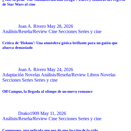
de Star Wars al cine
Joan A. Rivero
May 28, 2026
Análisis/Reseña/Review
Cine
Secciones
Series y cine
Crítica de ‘Hokum’: Una atmósfera gótica brillante para un guión que
abarca demasiado
Joan A. Rivero
May 24, 2026
Adaptación Novelas
Análisis/Reseña/Review
Libros
Novelas
Secciones
Series
Series y cine
Off Campus, la llegada al olimpo de un nuevo romance
Drako1909
May 11, 2026
Análisis/Reseña/Review
Cine
Secciones
Series y cine
Campeones, una película que nos da una lección de la vida