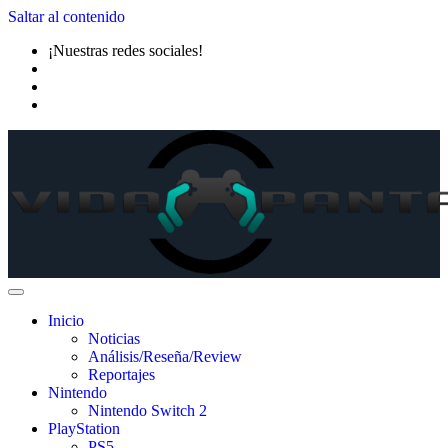
Saltar al contenido
¡Nuestras redes sociales!
Inicio
Noticias
Análisis/Reseña/Review
Reportajes
Nintendo
Nintendo Switch 2
PlayStation
PS5