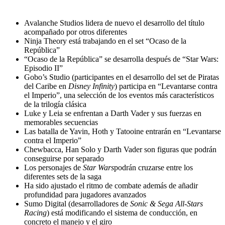
Avalanche Studios lidera de nuevo el desarrollo del título
acompañado por otros diferentes
Ninja Theory está trabajando en el set “Ocaso de la
República”
“Ocaso de la República” se desarrolla después de “Star Wars:
Episodio II”
Gobo’s Studio (participantes en el desarrollo del set de Piratas
del Caribe en
Disney Infinity
) participa en “Levantarse contra
el Imperio”, una selección de los eventos más característicos
de la trilogía clásica
Luke y Leia se enfrentan a Darth Vader y sus fuerzas en
memorables secuencias
Las batalla de Yavin, Hoth y Tatooine entrarán en “Levantarse
contra el Imperio”
Chewbacca, Han Solo y Darth Vader son figuras que podrán
conseguirse por separado
Los personajes de
Star Wars
podrán cruzarse entre los
diferentes sets de la saga
Ha sido ajustado el ritmo de combate además de añadir
profundidad para jugadores avanzados
Sumo Digital (desarrolladores de
Sonic & Sega All-Stars
Racing
) está modificando el sistema de conducción, en
concreto el manejo y el giro