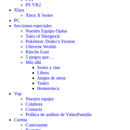
PS VR2
Xbox
Xbox X Series
PC
Secciones especiales
Nuestro Equipo Opina
Tales of Shergiock
Pokémon: Drako’s Version
Ubiverse Worlds
Rincón Gust
5 juegos que…
Más allá
Series y cine
Libros
Juegos de mesa
Teatro
Hemeroteca
Vop
Nuestro equipo
Colabora
Contacto
Política de análisis de VidaoPantalla
Cuenta
Conectarme