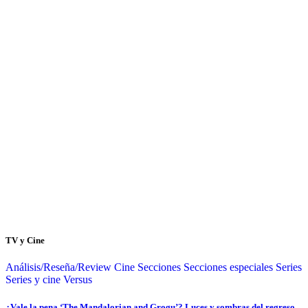
TV y Cine
Análisis/Reseña/Review
Cine
Secciones
Secciones especiales
Series
Series y cine
Versus
¿Vale la pena ‘The Mandalorian and Grogu’? Luces y sombras del regreso