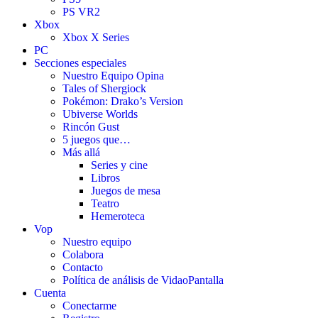
PS VR2
Xbox
Xbox X Series
PC
Secciones especiales
Nuestro Equipo Opina
Tales of Shergiock
Pokémon: Drako’s Version
Ubiverse Worlds
Rincón Gust
5 juegos que…
Más allá
Series y cine
Libros
Juegos de mesa
Teatro
Hemeroteca
Vop
Nuestro equipo
Colabora
Contacto
Política de análisis de VidaoPantalla
Cuenta
Conectarme