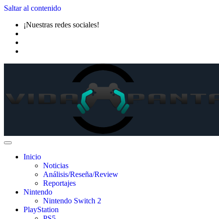
Saltar al contenido
¡Nuestras redes sociales!
Inicio
Noticias
Análisis/Reseña/Review
Reportajes
Nintendo
Nintendo Switch 2
PlayStation
PS5