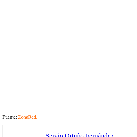
Fuente:
ZonaRed.
Sergio Ortuño Fernández