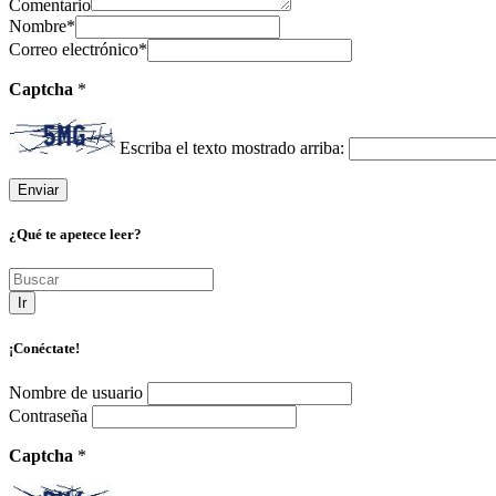
Comentario
Nombre
*
Correo electrónico
*
Captcha
*
Escriba el texto mostrado arriba:
¿Qué te apetece leer?
Ir
¡Conéctate!
Nombre de usuario
Contraseña
Captcha
*