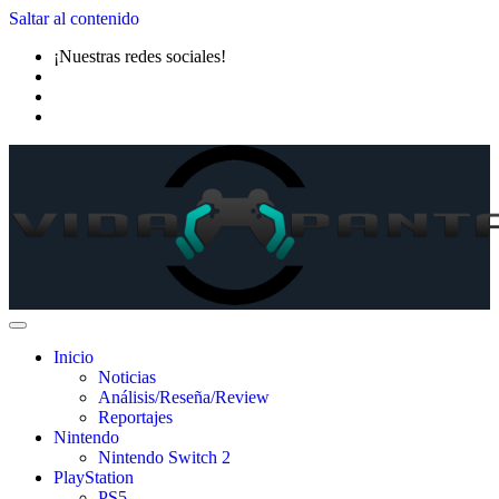
Saltar al contenido
¡Nuestras redes sociales!
Inicio
Noticias
Análisis/Reseña/Review
Reportajes
Nintendo
Nintendo Switch 2
PlayStation
PS5