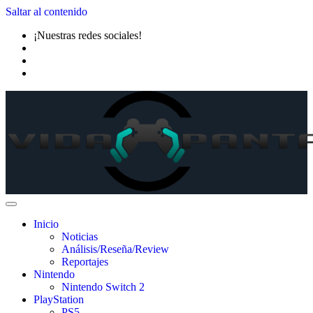
Saltar al contenido
¡Nuestras redes sociales!
Inicio
Noticias
Análisis/Reseña/Review
Reportajes
Nintendo
Nintendo Switch 2
PlayStation
PS5