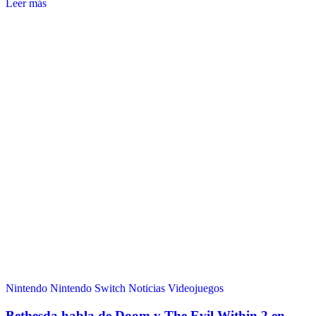
Leer más
Nintendo
Nintendo Switch
Noticias
Videojuegos
Bethesda habla de Doom y The Evil Within 2 en