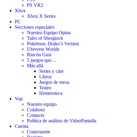
PS VR2
Xbox
Xbox X Series
PC
Secciones especiales
Nuestro Equipo Opina
Tales of Shergiock
Pokémon: Drako’s Version
Ubiverse Worlds
Rincón Gust
5 juegos que…
Más allá
Series y cine
Libros
Juegos de mesa
Teatro
Hemeroteca
Vop
Nuestro equipo
Colabora
Contacto
Política de análisis de VidaoPantalla
Cuenta
Conectarme