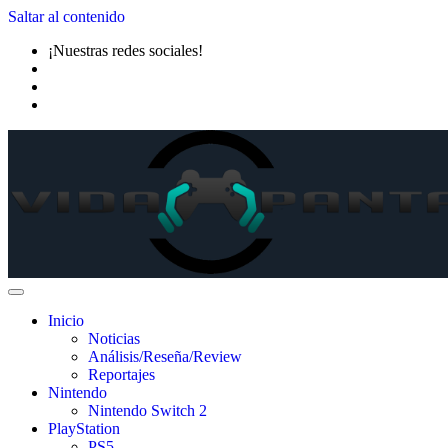
Saltar al contenido
¡Nuestras redes sociales!
Inicio
Noticias
Análisis/Reseña/Review
Reportajes
Nintendo
Nintendo Switch 2
PlayStation
PS5