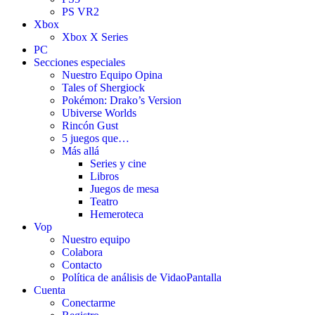
PS VR2
Xbox
Xbox X Series
PC
Secciones especiales
Nuestro Equipo Opina
Tales of Shergiock
Pokémon: Drako’s Version
Ubiverse Worlds
Rincón Gust
5 juegos que…
Más allá
Series y cine
Libros
Juegos de mesa
Teatro
Hemeroteca
Vop
Nuestro equipo
Colabora
Contacto
Política de análisis de VidaoPantalla
Cuenta
Conectarme