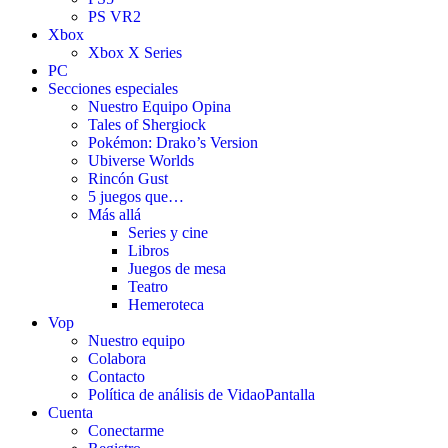
PS VR2
Xbox
Xbox X Series
PC
Secciones especiales
Nuestro Equipo Opina
Tales of Shergiock
Pokémon: Drako’s Version
Ubiverse Worlds
Rincón Gust
5 juegos que…
Más allá
Series y cine
Libros
Juegos de mesa
Teatro
Hemeroteca
Vop
Nuestro equipo
Colabora
Contacto
Política de análisis de VidaoPantalla
Cuenta
Conectarme