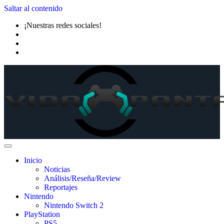
Saltar al contenido
¡Nuestras redes sociales!
Inicio
Noticias
Análisis/Reseña/Review
Reportajes
Nintendo
Nintendo Switch 2
PlayStation
PS5