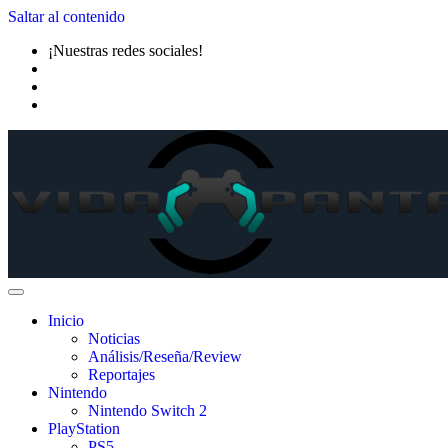
Saltar al contenido
¡Nuestras redes sociales!
Inicio
Noticias
Análisis/Reseña/Review
Reportajes
Nintendo
Nintendo Switch 2
PlayStation
PS5