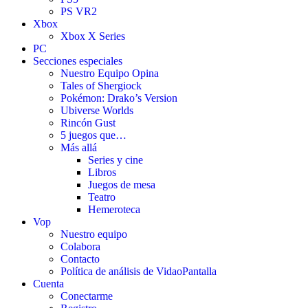
PS VR2
Xbox
Xbox X Series
PC
Secciones especiales
Nuestro Equipo Opina
Tales of Shergiock
Pokémon: Drako’s Version
Ubiverse Worlds
Rincón Gust
5 juegos que…
Más allá
Series y cine
Libros
Juegos de mesa
Teatro
Hemeroteca
Vop
Nuestro equipo
Colabora
Contacto
Política de análisis de VidaoPantalla
Cuenta
Conectarme