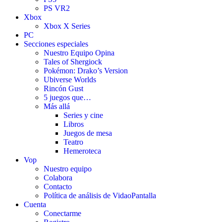
PS VR2
Xbox
Xbox X Series
PC
Secciones especiales
Nuestro Equipo Opina
Tales of Shergiock
Pokémon: Drako’s Version
Ubiverse Worlds
Rincón Gust
5 juegos que…
Más allá
Series y cine
Libros
Juegos de mesa
Teatro
Hemeroteca
Vop
Nuestro equipo
Colabora
Contacto
Política de análisis de VidaoPantalla
Cuenta
Conectarme