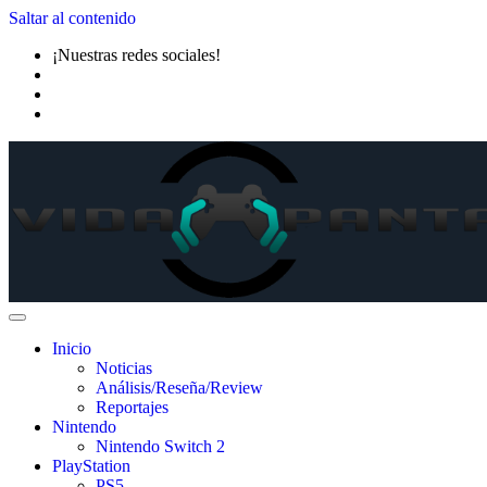
Saltar al contenido
¡Nuestras redes sociales!
Inicio
Noticias
Análisis/Reseña/Review
Reportajes
Nintendo
Nintendo Switch 2
PlayStation
PS5