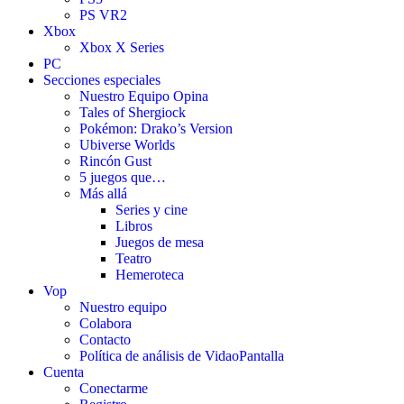
PS VR2
Xbox
Xbox X Series
PC
Secciones especiales
Nuestro Equipo Opina
Tales of Shergiock
Pokémon: Drako’s Version
Ubiverse Worlds
Rincón Gust
5 juegos que…
Más allá
Series y cine
Libros
Juegos de mesa
Teatro
Hemeroteca
Vop
Nuestro equipo
Colabora
Contacto
Política de análisis de VidaoPantalla
Cuenta
Conectarme