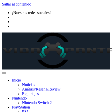
Saltar al contenido
¡Nuestras redes sociales!
Inicio
Noticias
Análisis/Reseña/Review
Reportajes
Nintendo
Nintendo Switch 2
PlayStation
PS5