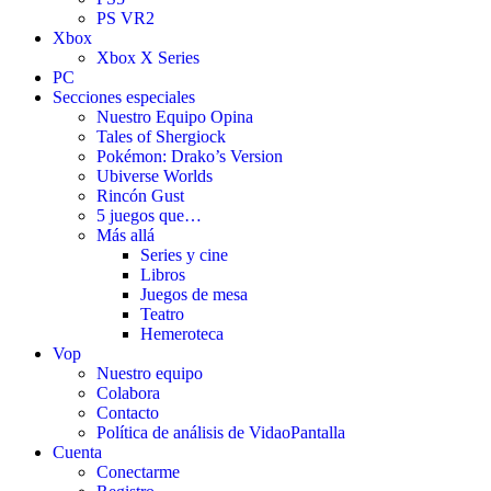
PS VR2
Xbox
Xbox X Series
PC
Secciones especiales
Nuestro Equipo Opina
Tales of Shergiock
Pokémon: Drako’s Version
Ubiverse Worlds
Rincón Gust
5 juegos que…
Más allá
Series y cine
Libros
Juegos de mesa
Teatro
Hemeroteca
Vop
Nuestro equipo
Colabora
Contacto
Política de análisis de VidaoPantalla
Cuenta
Conectarme