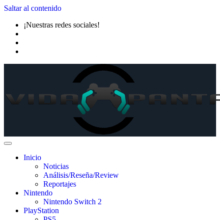
Saltar al contenido
¡Nuestras redes sociales!
Inicio
Noticias
Análisis/Reseña/Review
Reportajes
Nintendo
Nintendo Switch 2
PlayStation
PS5