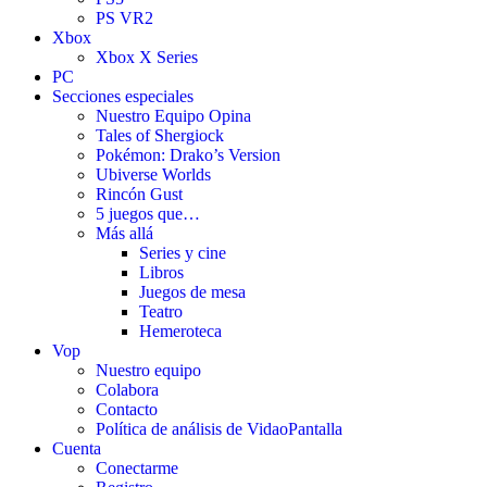
PS VR2
Xbox
Xbox X Series
PC
Secciones especiales
Nuestro Equipo Opina
Tales of Shergiock
Pokémon: Drako’s Version
Ubiverse Worlds
Rincón Gust
5 juegos que…
Más allá
Series y cine
Libros
Juegos de mesa
Teatro
Hemeroteca
Vop
Nuestro equipo
Colabora
Contacto
Política de análisis de VidaoPantalla
Cuenta
Conectarme