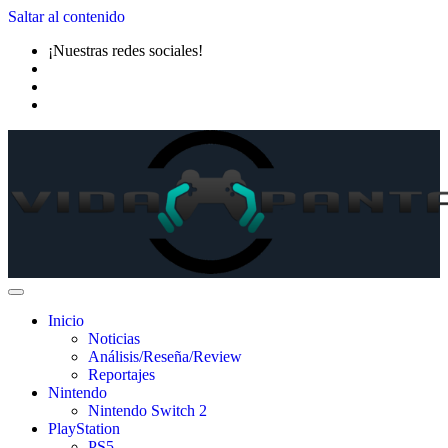
Saltar al contenido
¡Nuestras redes sociales!
Inicio
Noticias
Análisis/Reseña/Review
Reportajes
Nintendo
Nintendo Switch 2
PlayStation
PS5