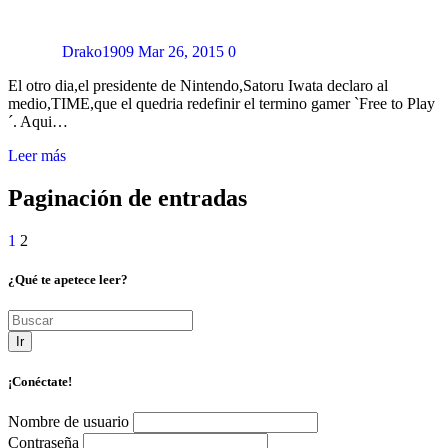
Drako1909
Mar 26, 2015
0
El otro dia,el presidente de Nintendo,Satoru Iwata declaro al
medio,TIME,que el quedria redefinir el termino gamer `Free to Play
´. Aqui…
Leer más
Paginación de entradas
1
2
¿Qué te apetece leer?
Ir
¡Conéctate!
Nombre de usuario
Contraseña