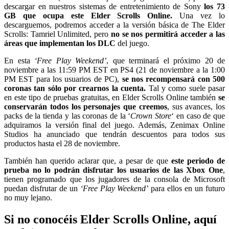
descargar en nuestros sistemas de entretenimiento de Sony
los 73
GB que ocupa este Elder Scrolls Online.
Una vez lo
descarguemos, podremos acceder a la versión básica de The Elder
Scrolls: Tamriel Unlimited, pero
no se nos permitirá acceder a las
áreas que implementan los DLC
del juego.
En esta
‘Free Play Weekend’
, que terminará el próximo 20 de
noviembre a las 11:59 PM EST en PS4 (21 de noviembre a la 1:00
PM EST para los usuarios de PC),
se nos recompensará con 500
coronas tan sólo por crearnos la cuenta.
Tal y como suele pasar
en este tipo de pruebas gratuitas, en Elder Scrolls Online también
se
conservarán todos los personajes que creemos
, sus avances, los
packs de la tienda y las coronas de la ‘
Crown Store
‘ en caso de que
adquiramos la versión final del juego. Además, Zenimax Online
Studios ha anunciado que tendrán descuentos para todos sus
productos hasta el 28 de noviembre.
También han querido aclarar que, a pesar de que
este periodo de
prueba no lo podrán disfrutar los usuarios de las Xbox One
,
tienen programado que los jugadores de la consola de Microsoft
puedan disfrutar de un
‘Free Play Weekend’
para ellos en un futuro
no muy lejano.
Si no conocéis Elder Scrolls Online, aquí