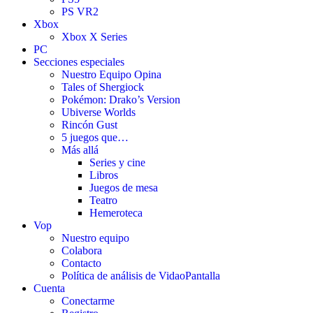
PS VR2
Xbox
Xbox X Series
PC
Secciones especiales
Nuestro Equipo Opina
Tales of Shergiock
Pokémon: Drako’s Version
Ubiverse Worlds
Rincón Gust
5 juegos que…
Más allá
Series y cine
Libros
Juegos de mesa
Teatro
Hemeroteca
Vop
Nuestro equipo
Colabora
Contacto
Política de análisis de VidaoPantalla
Cuenta
Conectarme