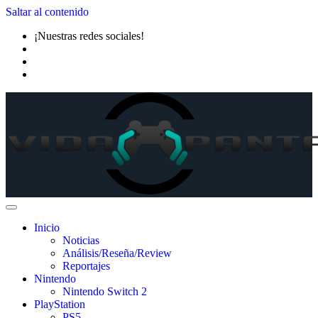
Saltar al contenido
¡Nuestras redes sociales!
Inicio
Noticias
Análisis/Reseña/Review
Reportajes
Nintendo
Nintendo Switch 2
PlayStation
PS5