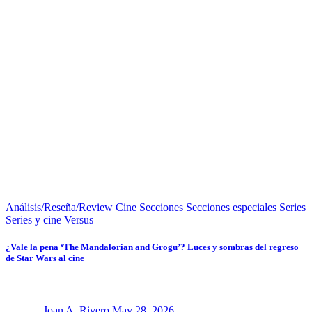
Análisis/Reseña/Review
Cine
Secciones
Secciones especiales
Series
Series y cine
Versus
¿Vale la pena ‘The Mandalorian and Grogu’? Luces y sombras del regreso
de Star Wars al cine
Joan A. Rivero
May 28, 2026