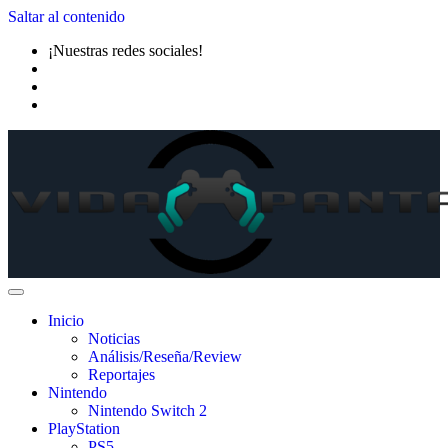
Saltar al contenido
¡Nuestras redes sociales!
Inicio
Noticias
Análisis/Reseña/Review
Reportajes
Nintendo
Nintendo Switch 2
PlayStation
PS5