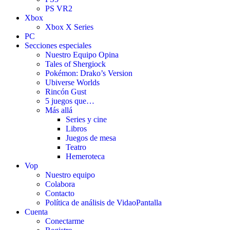
PS VR2
Xbox
Xbox X Series
PC
Secciones especiales
Nuestro Equipo Opina
Tales of Shergiock
Pokémon: Drako’s Version
Ubiverse Worlds
Rincón Gust
5 juegos que…
Más allá
Series y cine
Libros
Juegos de mesa
Teatro
Hemeroteca
Vop
Nuestro equipo
Colabora
Contacto
Política de análisis de VidaoPantalla
Cuenta
Conectarme