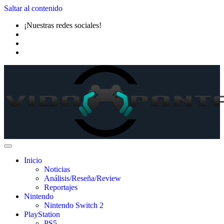
Saltar al contenido
¡Nuestras redes sociales!
Inicio
Noticias
Análisis/Reseña/Review
Reportajes
Nintendo
Nintendo Switch 2
PlayStation
PS5