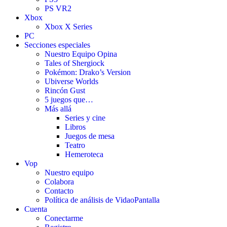
PS VR2
Xbox
Xbox X Series
PC
Secciones especiales
Nuestro Equipo Opina
Tales of Shergiock
Pokémon: Drako’s Version
Ubiverse Worlds
Rincón Gust
5 juegos que…
Más allá
Series y cine
Libros
Juegos de mesa
Teatro
Hemeroteca
Vop
Nuestro equipo
Colabora
Contacto
Política de análisis de VidaoPantalla
Cuenta
Conectarme