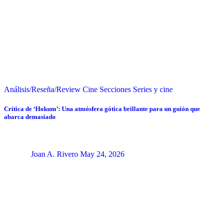
Análisis/Reseña/Review
Cine
Secciones
Series y cine
Crítica de ‘Hokum’: Una atmósfera gótica brillante para un guión que
abarca demasiado
Joan A. Rivero
May 24, 2026