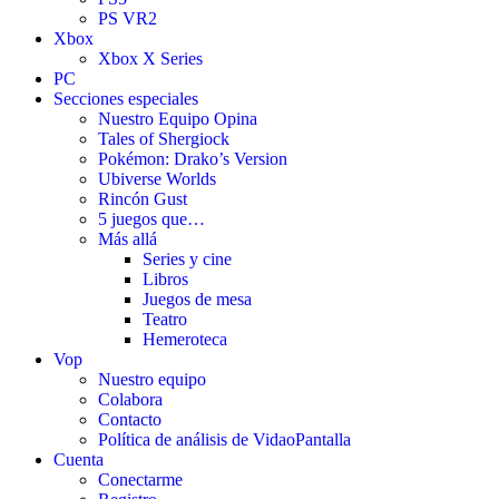
PS VR2
Xbox
Xbox X Series
PC
Secciones especiales
Nuestro Equipo Opina
Tales of Shergiock
Pokémon: Drako’s Version
Ubiverse Worlds
Rincón Gust
5 juegos que…
Más allá
Series y cine
Libros
Juegos de mesa
Teatro
Hemeroteca
Vop
Nuestro equipo
Colabora
Contacto
Política de análisis de VidaoPantalla
Cuenta
Conectarme