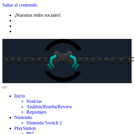
Saltar al contenido
¡Nuestras redes sociales!
Inicio
Noticias
Análisis/Reseña/Review
Reportajes
Nintendo
Nintendo Switch 2
PlayStation
PS5