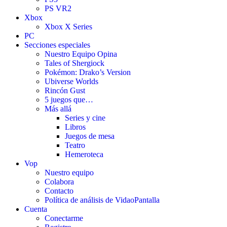
PS VR2
Xbox
Xbox X Series
PC
Secciones especiales
Nuestro Equipo Opina
Tales of Shergiock
Pokémon: Drako’s Version
Ubiverse Worlds
Rincón Gust
5 juegos que…
Más allá
Series y cine
Libros
Juegos de mesa
Teatro
Hemeroteca
Vop
Nuestro equipo
Colabora
Contacto
Política de análisis de VidaoPantalla
Cuenta
Conectarme