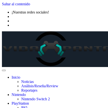
Saltar al contenido
¡Nuestras redes sociales!
Inicio
Noticias
Análisis/Reseña/Review
Reportajes
Nintendo
Nintendo Switch 2
PlayStation
PS5