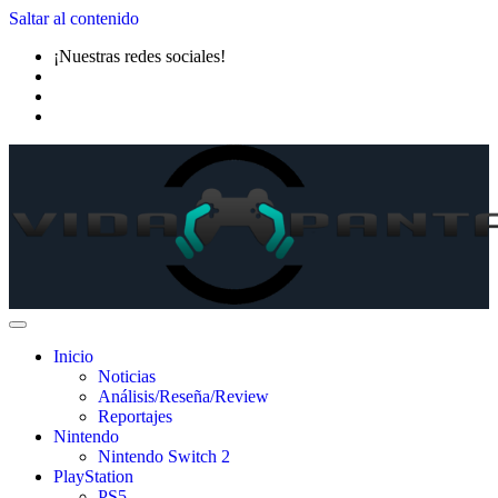
Saltar al contenido
¡Nuestras redes sociales!
Inicio
Noticias
Análisis/Reseña/Review
Reportajes
Nintendo
Nintendo Switch 2
PlayStation
PS5