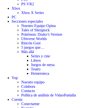
PS VR2
Xbox
Xbox X Series
PC
Secciones especiales
Nuestro Equipo Opina
Tales of Shergiock
Pokémon: Drako’s Version
Ubiverse Worlds
Rincón Gust
5 juegos que…
Más allá
Series y cine
Libros
Juegos de mesa
Teatro
Hemeroteca
Vop
Nuestro equipo
Colabora
Contacto
Política de análisis de VidaoPantalla
Cuenta
Conectarme