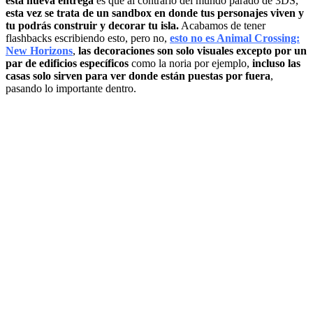
esta nueva entrega
es que al contrario del mundo parado de 3DS,
esta vez se trata de un sandbox en donde tus personajes viven y
tu podrás construir y decorar tu isla.
Acabamos de tener
flashbacks escribiendo esto, pero no,
esto no es Animal Crossing:
New Horizons
,
las decoraciones son solo visuales excepto por un
par de edificios específicos
como la noria por ejemplo,
incluso las
casas solo sirven para ver donde están puestas por fuera
,
pasando lo importante dentro.