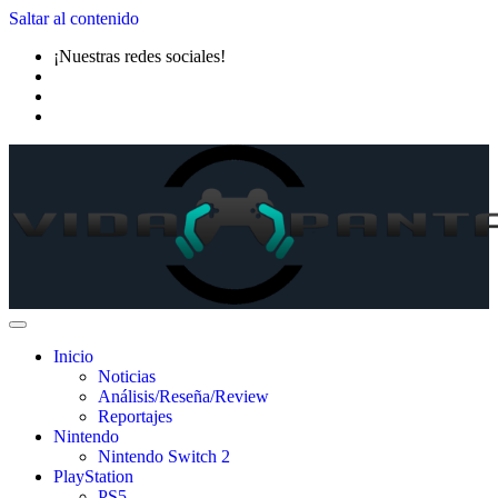
Saltar al contenido
¡Nuestras redes sociales!
Inicio
Noticias
Análisis/Reseña/Review
Reportajes
Nintendo
Nintendo Switch 2
PlayStation
PS5