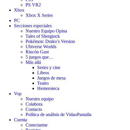
PS VR2
Xbox
Xbox X Series
PC
Secciones especiales
Nuestro Equipo Opina
Tales of Shergiock
Pokémon: Drako’s Version
Ubiverse Worlds
Rincón Gust
5 juegos que…
Más allá
Series y cine
Libros
Juegos de mesa
Teatro
Hemeroteca
Vop
Nuestro equipo
Colabora
Contacto
Política de análisis de VidaoPantalla
Cuenta
Conectarme