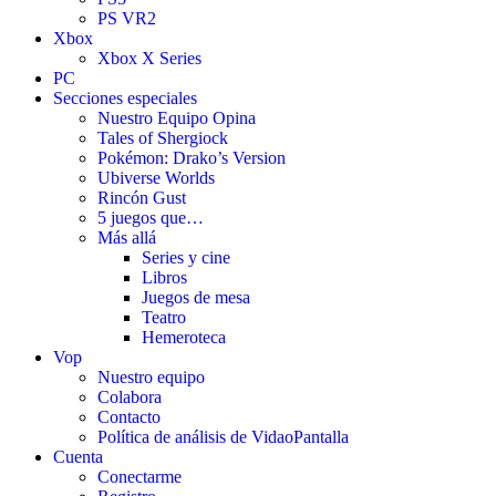
PS VR2
Xbox
Xbox X Series
PC
Secciones especiales
Nuestro Equipo Opina
Tales of Shergiock
Pokémon: Drako’s Version
Ubiverse Worlds
Rincón Gust
5 juegos que…
Más allá
Series y cine
Libros
Juegos de mesa
Teatro
Hemeroteca
Vop
Nuestro equipo
Colabora
Contacto
Política de análisis de VidaoPantalla
Cuenta
Conectarme