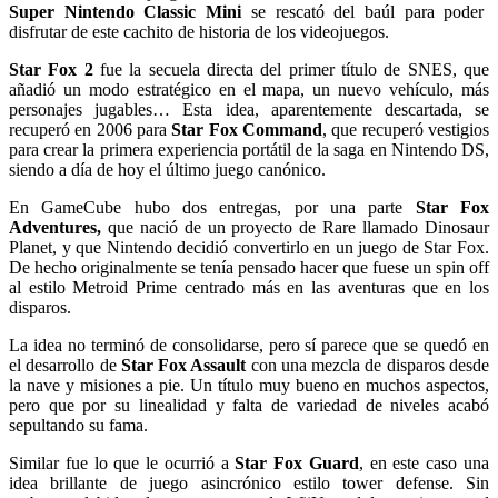
Super Nintendo Classic Mini
se rescató del baúl para poder
disfrutar de este cachito de historia de los videojuegos.
Star Fox 2
fue la secuela directa del primer título de SNES, que
añadió un modo estratégico en el mapa, un nuevo vehículo, más
personajes jugables… Esta idea, aparentemente descartada, se
recuperó en 2006 para
Star Fox Command
, que recuperó vestigios
para crear la primera experiencia portátil de la saga en Nintendo DS,
siendo a día de hoy el último juego canónico.
En GameCube hubo dos entregas, por una parte
Star Fox
Adventures,
que nació de un proyecto de Rare llamado Dinosaur
Planet, y que Nintendo decidió convertirlo en un juego de Star Fox.
De hecho originalmente se tenía pensado hacer que fuese un spin off
al estilo Metroid Prime centrado más en las aventuras que en los
disparos.
La idea no terminó de consolidarse, pero sí parece que se quedó en
el desarrollo de
Star Fox Assault
con una mezcla de disparos desde
la nave y misiones a pie. Un título muy bueno en muchos aspectos,
pero que por su linealidad y falta de variedad de niveles acabó
sepultando su fama.
Similar fue lo que le ocurrió a
Star Fox Guard
, en este caso una
idea brillante de juego asincrónico estilo tower defense. Sin