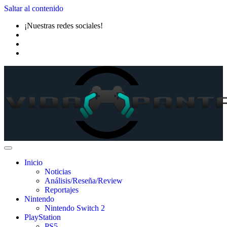
Saltar al contenido
¡Nuestras redes sociales!
Inicio
Noticias
Análisis/Reseña/Review
Reportajes
Nintendo
Nintendo Switch 2
PlayStation
PS5