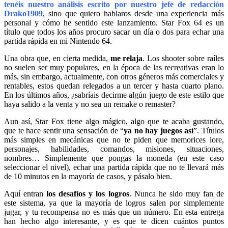
tenéis nuestro análisis escrito por nuestro jefe de redacción
Drako1909
, sino que quiero hablaros desde una experiencia más
personal y cómo he sentido este lanzamiento. Star Fox 64 es un
título que todos los años procuro sacar un día o dos para echar una
partida rápida en mi Nintendo 64.
Una obra que, en cierta medida,
me relaja
. Los shooter sobre raíles
no suelen ser muy populares, en la época de las recreativas eran lo
más, sin embargo, actualmente, con otros géneros más comerciales y
rentables, estos quedan relegados a un tercer y hasta cuarto plano.
En los últimos años, ¿sabríais decirme algún juego de este estilo que
haya salido a la venta y no sea un remake o remaster?
Aun así, Star Fox tiene algo mágico, algo que te acaba gustando,
que te hace sentir una sensación de “
ya no hay juegos así
”. Títulos
más simples en mecánicas que no te piden que memorices lore,
personajes, habilidades, comandos, misiones, situaciones,
nombres… Simplemente que pongas la moneda (en este caso
seleccionar el nivel), echar una partida rápida que no te llevará más
de 10 minutos en la mayoría de casos, y pásalo bien.
Aquí entran
los desafíos y los logros
. Nunca he sido muy fan de
este sistema, ya que la mayoría de logros salen por simplemente
jugar, y tu recompensa no es más que un número. En esta entrega
han hecho algo interesante, y es que te dicen cuántos puntos