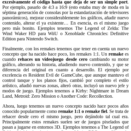
excesivamente el código hasta que deja de ser un simple port
.
Por ejemplo, pasarlo de 4:3 a 16:9 (esto estaba muy de moda en la
séptima generación de consolas por la estandarización de televisores
panorámicos), mejorar considerablemente los gráficos, añadir nuevo
contenido, alterar el ya existente… En esencia, es el mismo juego
pero más bonito. Ejemplos tenemos The Legend of Zelda: The
Wind Waker HD para WiiU o Xenoblade Chronicles: Definitive
Edition para Nintendo Switch.
Finalmente, con los remakes tenemos que tener en cuenta un nuevo
concepto que ha nacido hace poco, los remakes 1:1. Un
remake
es
cuando
rehaces un videojuego desde cero
cambiando su motor
gráfico, alterando su historia, añadiendo nuevo contenido, y que se
diferencia del original en cuanto a desarrollo. El ejemplo por
excelencia es Resident Evil de GameCube, que aunque mantuvo el
control tanque y los planos fijos, cambió por completo el estilo
artístico, añadió nuevas zonas, alteró otras, incluyó un nuevo jefe y
modos de juego. Ejemplos tenemos a Kirby: Nightmare in Dream
Land, Metroid: Zero Mission o Another Code: Recollection.
Ahora, luego tenemos un nuevo concepto nacido hace pocos años
conocido popularmente como
remake 1:1 o remake fiel
. Se trata de
rehacer desde cero el mismo juego, pero dejándolo tal cual era.
Principalmente estos remakes suelen ser de juegos pixelados que
pasan a jugarse en entornos 3D. Ejemplos tenemos a The Legend of