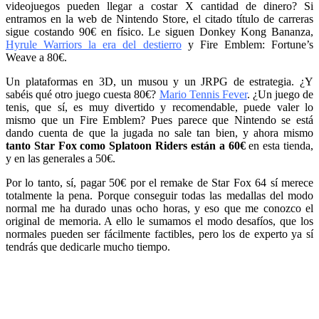
videojuegos pueden llegar a costar X cantidad de dinero? Si
entramos en la web de Nintendo Store, el citado título de carreras
sigue costando 90€ en físico. Le siguen Donkey Kong Bananza,
Hyrule Warriors la era del destierro
y Fire Emblem: Fortune’s
Weave a 80€.
Un plataformas en 3D, un musou y un JRPG de estrategia. ¿Y
sabéis qué otro juego cuesta 80€?
Mario Tennis Fever
. ¿Un juego de
tenis, que sí, es muy divertido y recomendable, puede valer lo
mismo que un Fire Emblem? Pues parece que Nintendo se está
dando cuenta de que la jugada no sale tan bien, y ahora mismo
tanto Star Fox como Splatoon Riders están a 60€
en esta tienda,
y en las generales a 50€.
Por lo tanto, sí, pagar 50€ por el remake de Star Fox 64 sí merece
totalmente la pena. Porque conseguir todas las medallas del modo
normal me ha durado unas ocho horas, y eso que me conozco el
original de memoria. A ello le sumamos el modo desafíos, que los
normales pueden ser fácilmente factibles, pero los de experto ya sí
tendrás que dedicarle mucho tiempo.