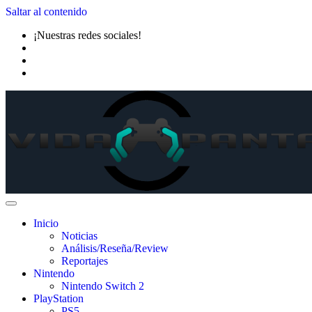
Saltar al contenido
¡Nuestras redes sociales!
Inicio
Noticias
Análisis/Reseña/Review
Reportajes
Nintendo
Nintendo Switch 2
PlayStation
PS5