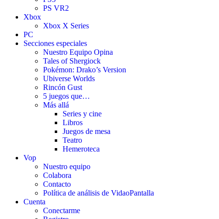
PS VR2
Xbox
Xbox X Series
PC
Secciones especiales
Nuestro Equipo Opina
Tales of Shergiock
Pokémon: Drako’s Version
Ubiverse Worlds
Rincón Gust
5 juegos que…
Más allá
Series y cine
Libros
Juegos de mesa
Teatro
Hemeroteca
Vop
Nuestro equipo
Colabora
Contacto
Política de análisis de VidaoPantalla
Cuenta
Conectarme