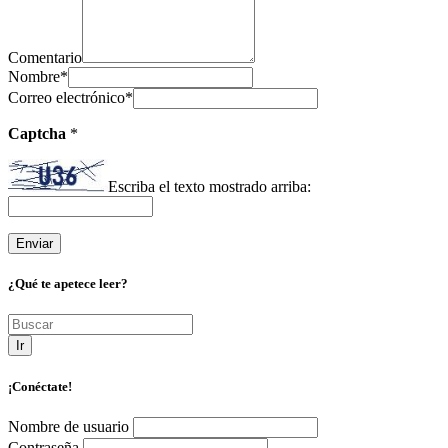
Comentario
Nombre
*
Correo electrónico
*
Captcha
*
Escriba el texto mostrado arriba:
¿Qué te apetece leer?
Ir
¡Conéctate!
Nombre de usuario
Contraseña