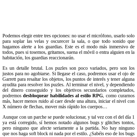
Podemos elegir entre tres opciones: no usar el micrófono, usarlo solo
para soplar las velas y oscurecer la sala, o que todo sonido que
hagamos alerte a los guardias. Este es el modo más inmersivo de
todos, pues si tosemos, gritamos, suena el móvil o entra alguien en la
habitación, los guardias reaccionarán.
Es un detalle brutal. Los puzles son poco variados, pero son los
justos para no agobiarse. Si llegase el caso, podremos usar el ojo de
Garrett para resaltar los objetos, los puntos de interés y tener alguna
ayudita para resolver los puzles. Al terminar el nivel, y dependiendo
del dinero conseguido y los objetivos secundarios completados,
podremos
desbloquear habilidades al estilo RPG
, como curarnos
más, hacer menos ruido al caer desde una altura, iniciar el nivel con
X número de flechas, mover más rápido los cuerpos…
Aunque con un parche se puede solucionar, y tal vez con el del día 1
ya está corregido, sí hemos notado algunos bugs y glitches tontos,
pero ninguno que afecte seriamente a la partida. No hay ninguno
que nos haga soft block ni nada por el estilo. ¿Sabéis eso de los bugs