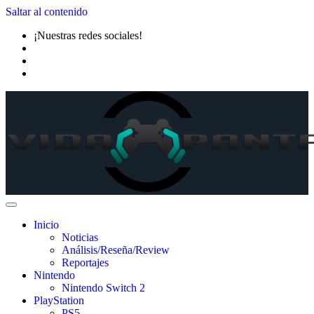
Saltar al contenido
¡Nuestras redes sociales!
Inicio
Noticias
Análisis/Reseña/Review
Reportajes
Nintendo
Nintendo Switch 2
PlayStation
PS5