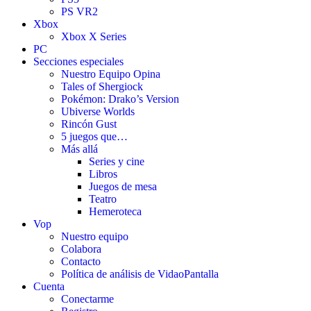
PS VR2
Xbox
Xbox X Series
PC
Secciones especiales
Nuestro Equipo Opina
Tales of Shergiock
Pokémon: Drako’s Version
Ubiverse Worlds
Rincón Gust
5 juegos que…
Más allá
Series y cine
Libros
Juegos de mesa
Teatro
Hemeroteca
Vop
Nuestro equipo
Colabora
Contacto
Política de análisis de VidaoPantalla
Cuenta
Conectarme