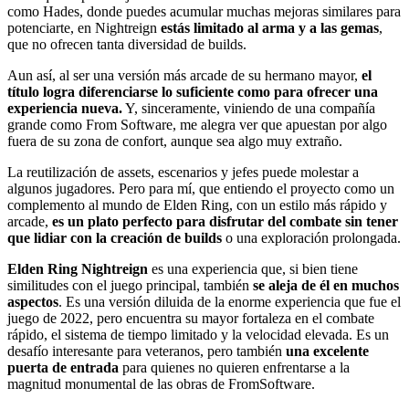
como Hades, donde puedes acumular muchas mejoras similares para
potenciarte, en Nightreign
estás limitado al arma y a las gemas
,
que no ofrecen tanta diversidad de builds.
Aun así, al ser una versión más arcade de su hermano mayor,
el
título logra diferenciarse lo suficiente como para ofrecer una
experiencia nueva.
Y, sinceramente, viniendo de una compañía
grande como From Software, me alegra ver que apuestan por algo
fuera de su zona de confort, aunque sea algo muy extraño.
La reutilización de assets, escenarios y jefes puede molestar a
algunos jugadores. Pero para mí, que entiendo el proyecto como un
complemento al mundo de Elden Ring, con un estilo más rápido y
arcade,
es un plato perfecto para disfrutar del combate sin tener
que lidiar con la creación de builds
o una exploración prolongada.
Elden Ring Nightreign
es una experiencia que, si bien tiene
similitudes con el juego principal, también
se aleja de él en muchos
aspectos
. Es una versión diluida de la enorme experiencia que fue el
juego de 2022, pero encuentra su mayor fortaleza en el combate
rápido, el sistema de tiempo limitado y la velocidad elevada. Es un
desafío interesante para veteranos, pero también
una excelente
puerta de entrada
para quienes no quieren enfrentarse a la
magnitud monumental de las obras de FromSoftware.