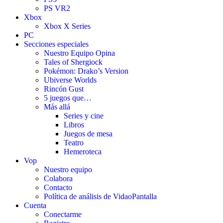
PS VR2
Xbox
Xbox X Series
PC
Secciones especiales
Nuestro Equipo Opina
Tales of Shergiock
Pokémon: Drako’s Version
Ubiverse Worlds
Rincón Gust
5 juegos que…
Más allá
Series y cine
Libros
Juegos de mesa
Teatro
Hemeroteca
Vop
Nuestro equipo
Colabora
Contacto
Política de análisis de VidaoPantalla
Cuenta
Conectarme