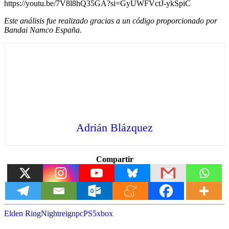
https://youtu.be/7V8l8hQ35GA?si=GyUWFVctJ-ykSpiC
Este análisis fue realizado gracias a un código proporcionado por
Bandai Namco España.
Adrián Blázquez
Compartir
Elden Ring
Nightreign
pc
PS5
xbox