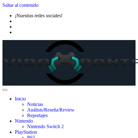
Saltar al contenido
¡Nuestras redes sociales!
Inicio
Noticias
Análisis/Reseña/Review
Reportajes
Nintendo
Nintendo Switch 2
PlayStation
PS5