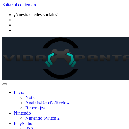
Saltar al contenido
¡Nuestras redes sociales!
Inicio
Noticias
Análisis/Reseña/Review
Reportajes
Nintendo
Nintendo Switch 2
PlayStation
PS5