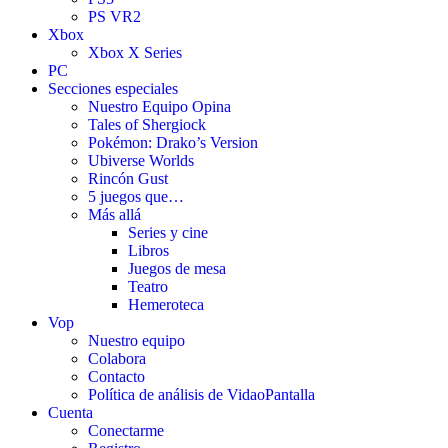
PS VR2
Xbox
Xbox X Series
PC
Secciones especiales
Nuestro Equipo Opina
Tales of Shergiock
Pokémon: Drako’s Version
Ubiverse Worlds
Rincón Gust
5 juegos que…
Más allá
Series y cine
Libros
Juegos de mesa
Teatro
Hemeroteca
Vop
Nuestro equipo
Colabora
Contacto
Política de análisis de VidaoPantalla
Cuenta
Conectarme