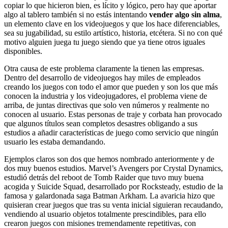
copiar lo que hicieron bien, es lícito y lógico, pero hay que aportar
algo al tablero también si no estás intentando
vender algo sin alma
,
un elemento clave en los videojuegos y que los hace diferenciables,
sea su jugabilidad, su estilo artístico, historia, etcétera. Si no con qué
motivo alguien juega tu juego siendo que ya tiene otros iguales
disponibles.
Otra causa de este problema claramente la tienen las empresas.
Dentro del desarrollo de videojuegos hay miles de empleados
creando los juegos con todo el amor que pueden y son los que más
conocen la industria y los videojugadores, el problema viene de
arriba, de juntas directivas que solo ven números y realmente no
conocen al usuario. Estas personas de traje y corbata han provocado
que algunos títulos sean completos desastres obligando a sus
estudios a añadir características de juego como servicio que ningún
usuario les estaba demandando.
Ejemplos claros son dos que hemos nombrado anteriormente y de
dos muy buenos estudios. Marvel’s Avengers por Crystal Dynamics,
estudió detrás del reboot de Tomb Raider que tuvo muy buena
acogida y Suicide Squad, desarrollado por Rocksteady, estudio de la
famosa y galardonada saga Batman Arkham. La avaricia hizo que
quisieran crear juegos que tras su venta inicial siguieran recaudando,
vendiendo al usuario objetos totalmente prescindibles, para ello
crearon juegos con misiones tremendamente repetitivas, con