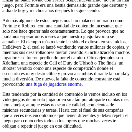
juego, pero Fortnite era una bestia demasiado grande que derrotar y
a día de hoy y muchos años después lo sigue siendo.
Además algunos de estos juegos nos han malacostumbrado como
Fortnite o Roblox, con una cantidad de contenido incesante, que
solo nos hace querer más constantemente. Lo que provoca que no
podamos esperar unos meses a que nuestro juego favorito se
actualice. El ejemplo más reciente ha sido el exitoso, en sus inicios,
Helldivers 2, el cual se lanzó vendiendo varios millones de copias, y
mientras sus desarrolladores fueron creando su actualización muchos
jugadores se fueron perdiendo por el camino. Otros ejemplos son
Xdefiant, una especie de Call of Duty de Ubisoft o The finals, un
shooter vendido como una especie de competición donde el
escenario es muy destructible y provoca cambios durante la partida y
mucha diversión. De nuevo, la falta de contenido constante está
provocando
una fuga de jugadores enorme
.
Esta tendencia por la cantidad de contenido la vemos incluso en los
videojuegos de un solo jugador en su afán por atraparte cuantas más
horas mejor, aunque estas no sean de calidad, con cientos de
misiones secundarias y tareas. Hasta con el final de sus campañas,
que a veces nos encontramos que tienen diferentes y debes repetir el
juego para conocerlos todos o los logros que muchas veces te
obligan a repetir el juego en otra dificultad.