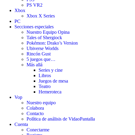
PS VR2
Xbox
Xbox X Series
PC
Secciones especiales
Nuestro Equipo Opina
Tales of Shergiock
Pokémon: Drako’s Version
Ubiverse Worlds
Rincón Gust
5 juegos que…
Más allá
Series y cine
Libros
Juegos de mesa
Teatro
Hemeroteca
Vop
Nuestro equipo
Colabora
Contacto
Política de análisis de VidaoPantalla
Cuenta
Conectarme