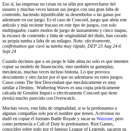
Eso sí, las empresas no cesan en su afán por aprovecharse del
usuario y muchas veces lanzan sus juegos con una gran falta de
contenido, haciendo injustificable su desembolso o las ganas por
adentrarte en ese juego. Es el caso de Concord, juego que abría este
artículo y más reciente fracaso en este tipo de juegos, con solo
multijugador, cuatro modos de juego de lanzamiento y cinco mapas,
la escasez de contenido y falta de originalidad del título, han cavado
su propia tumba a falta de un milagro.
Nota: efectivamente,
confirmamos que cavó su tumba muy rápido, DEP 23 Aug 24-6
Sept 24
Cuando decimos que a un juego le falte alma no solo es que intenten
copiar su modelo de financiación, sino también su gameplay,
mecánicas, muchas veces incluso historia. Lo que provoca
descontento y otro factor por el que no adentrarse en estos juegos.
Casos como The first Descendant que mecánicamente es muy
similar a Destiny, Wuthering Waves es una copia prácticamente
calcada de Genshin Impact o efectivamente Concord que tiene
(tenía)
mucho parecido con Overwatch.
Muchas veces, esta falta de originalidad, si se la perdonamos a
algunas compañías solo por el nombre que tienen. Activision no
dudó en copiar el formato Battle Royale y sacar su
Warzone
, pero
como pertenecía a Call of Duty lo perdonamos. Riot Games,
conocidos sobre todo por el famoso League of Legends, sacaron su