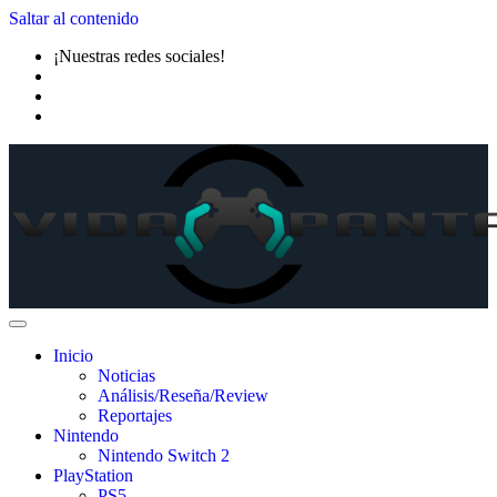
Saltar al contenido
¡Nuestras redes sociales!
Inicio
Noticias
Análisis/Reseña/Review
Reportajes
Nintendo
Nintendo Switch 2
PlayStation
PS5