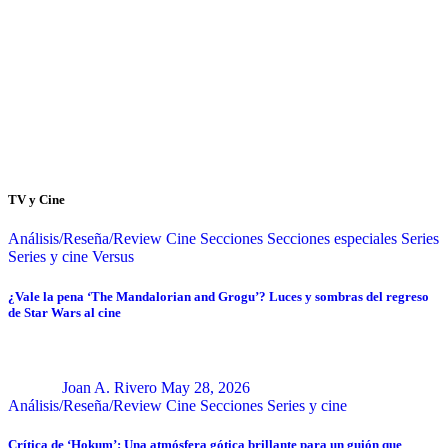
TV y Cine
Análisis/Reseña/Review
Cine
Secciones
Secciones especiales
Series
Series y cine
Versus
¿Vale la pena ‘The Mandalorian and Grogu’? Luces y sombras del regreso
de Star Wars al cine
Joan A. Rivero
May 28, 2026
Análisis/Reseña/Review
Cine
Secciones
Series y cine
Crítica de ‘Hokum’: Una atmósfera gótica brillante para un guión que