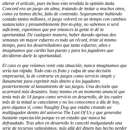
alterar el artículo, pues incluso esto revalida la opinión dada.
Concord era un juego sin alma, tratando de imitar a muchos otros,
como ya hemos dicho, falto de contenido. Seguramente habiendo
costado tantos millones, el juego volverá en un tiempo con cambios
sustanciales y presumiblemente free-to-play, no sabemos si será
suficiente, esperemos que por entonces la gente le dé la
oportunidad. De cualquier manera, haber durado apenas dos
semanas sin mayor esfuerzo es todo un récord, triste al mismo
tiempo, para los desarrolladores que tanto esfuerzo, años e
imaginamos que cariño han puesto y para los jugadores que
decidieron darle la oportunidad.
El caso es que veíamos venir esta situación, nunca imaginamos que
sería tan rápida. Todo esto es fruto y culpa de una decisión
empresarial, la de centrarse en juegos como servicio simple y
llanamente para exprimir más dinero a los jugadores
posteriormente al lanzamiento de sus juegos. Una decisión que
acarreará más desastres. Sony mismo en un momento anunció que
tenía más de 14 juegos como servicio en desarrollo, de los cuales
más de la mitad se cancelaron y no los conocemos a día de hoy,
pero algunos sí, como Naughty Dog que estaba creando un
multijugador dentro del universo The Last Of Us y que generaba
bastante expectación porque es un estudio que nunca ha
defraudado. Tras años en desarrollo lo canceló malgastando una
serie de recursos valiosísimos, más allá del dinero has hecho perder