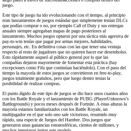
juego.
Este tipo de juego ha ido evolucionando con el tiempo, al principio
eran lanzamientos de juegos estándar que simplemente tenían DLCs
que podías comprar o no, por ejemplo Call of Duty y sus entregas
anuales siempre agregaban mapas de pago posteriores al
lanzamiento. Muchos juegos optaron por una táctica más agresiva de
pay-to-win tenías que pagar por armas mejores, habilidades,
personajes, etc. En definitiva cosas con las que tener una ventaja
respecto al resto de jugadores que no quieren hacer ese desembolso.
Esto rápidamente asqueó al público general por lo que las
compañías dejaron mayormente de fomentar esta práctica (hay
excepciones como Fifa que continúan haciéndolo). Con el paso del
tiempo la mayoría de estos juegos se convirtieron en free-to-play,
juegos totalmente gratuitos, pero que luego dentro tenias la
posibilidad de realizar compras.
El punto álgido de este tipo de juegos se dio hace unos cuantos años
con los Battle Royale y el lanzamiento de PUBG (PlayerUnknown’s
Battlegrounds) y pocos meses después de Fortnite. A estas alturas la
mayoría estamos familiarizados con los Battle Royale, un
multijugador en el que solo uno sale victorioso, resumido muy
rápido, una especie de Juegos del Hambre. Dos juegos que
generaron unas ganancias estratosféricas, cientos de millones, y
muchos intentaron imitar este modelo.