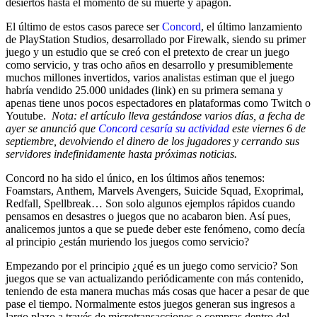
desiertos hasta el momento de su muerte y apagón.
El último de estos casos parece ser
Concord
, el último lanzamiento
de PlayStation Studios, desarrollado por Firewalk, siendo su primer
juego y un estudio que se creó con el pretexto de crear un juego
como servicio, y tras ocho años en desarrollo y presumiblemente
muchos millones invertidos, varios analistas estiman que el juego
habría vendido 25.000 unidades (link) en su primera semana y
apenas tiene unos pocos espectadores en plataformas como Twitch o
Youtube.
Nota: el artículo lleva gestándose varios días, a fecha de
ayer se anunció que
Concord cesaría su actividad
este viernes 6 de
septiembre, devolviendo el dinero de los jugadores y cerrando sus
servidores indefinidamente hasta próximas noticias.
Concord no ha sido el único, en los últimos años tenemos:
Foamstars, Anthem, Marvels Avengers, Suicide Squad, Exoprimal,
Redfall, Spellbreak… Son solo algunos ejemplos rápidos cuando
pensamos en desastres o juegos que no acabaron bien. Así pues,
analicemos juntos a que se puede deber este fenómeno, como decía
al principio ¿están muriendo los juegos como servicio?
Empezando por el principio ¿qué es un juego como servicio? Son
juegos que se van actualizando periódicamente con más contenido,
teniendo de esta manera muchas más cosas que hacer a pesar de que
pase el tiempo. Normalmente estos juegos generan sus ingresos a
largo plazo a través de microtransacciones o compras dentro del