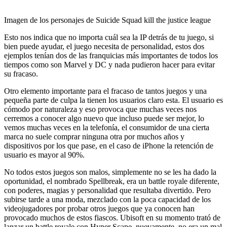
Imagen de los personajes de Suicide Squad kill the justice league
Esto nos indica que no importa cuál sea la IP detrás de tu juego, si
bien puede ayudar, el juego necesita de personalidad, estos dos
ejemplos tenían dos de las franquicias más importantes de todos los
tiempos como son Marvel y DC y nada pudieron hacer para evitar
su fracaso.
Otro elemento importante para el fracaso de tantos juegos y una
pequeña parte de culpa la tienen los usuarios claro esta. El usuario es
cómodo por naturaleza y eso provoca que muchas veces nos
cerremos a conocer algo nuevo que incluso puede ser mejor, lo
vemos muchas veces en la telefonía, el consumidor de una cierta
marca no suele comprar ninguna otra por muchos años y
dispositivos por los que pase, en el caso de iPhone la retención de
usuario es mayor al 90%.
No todos estos juegos son malos, simplemente no se les ha dado la
oportunidad, el nombrado Spellbreak, era un battle royale diferente,
con poderes, magias y personalidad que resultaba divertido. Pero
subirse tarde a una moda, mezclado con la poca capacidad de los
videojugadores por probar otros juegos que ya conocen han
provocado muchos de estos fiascos. Ubisoft en su momento trató de
lanzar un battle royale con Hyper Scape, nuevamente, no era un mal