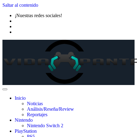
Saltar al contenido
¡Nuestras redes sociales!
Inicio
Noticias
Análisis/Reseña/Review
Reportajes
Nintendo
Nintendo Switch 2
PlayStation
PS5