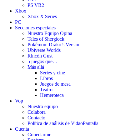
PS VR2
Xbox
Xbox X Series
PC
Secciones especiales
Nuestro Equipo Opina
Tales of Shergiock
Pokémon: Drako’s Version
Ubiverse Worlds
Rincón Gust
5 juegos que…
Más allá
Series y cine
Libros
Juegos de mesa
Teatro
Hemeroteca
Vop
Nuestro equipo
Colabora
Contacto
Política de análisis de VidaoPantalla
Cuenta
Conectarme