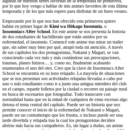
algunas de nuestras series favoritas de la temporada de primavera,
por lo que hoy vengo a hablar de mis animes favoritos de esta última
temporada y de los que más espero para disfrutar de un buen verano.
Empezando por lo que nos han ofrecido esta primavera quiero
hablar en primer lugar de
Kimi wa Hōkago Insomnia
, o
Insomniacs After School
. En este anime se nos presenta la historia
de dos estudiantes de bachillerato que están unidos por su
enfermedad, el insomnio. Comencé este anime tras mirar un trailer
que, sin saber muy bien por qué, atrapó toda mi atención. A través
de sus capítulos los dos protagonistas, Nakami y Magari, se van
conociendo cada vez más y más contándose sus preocupaciones,
traumas, planes futuros… y, como no, finalmente acabando
enamorados el uno del otro. Creo que la clave de Insomniacs After
School se encuentra en su tono relajado. La mayoría de situaciones
que se nos presentan son actividades relajadas llevadas a cabo por
uno o más estudiantes como ir a junto una antigua miembro del club
en el campo, repartir folletos por la ciudad o recorrer un paisaje rural
en busca de escenarios que fotografiar. Todo transcurre con
normalidad hasta que en la mitad de cualquiera de estas escenas algo
detona el tema central del capítulo. Puede ser un historia que nos
permite conocer el inicio de la enfermedad de Nakami o Magari,
puede ser un contratiempo que los frustra, o incluso puede ser una
tarde divertida y relajada tras la cual los protagonistas deciden
abrirse más hacia sus compañeros. Es, sin lugar a dudas, un anime