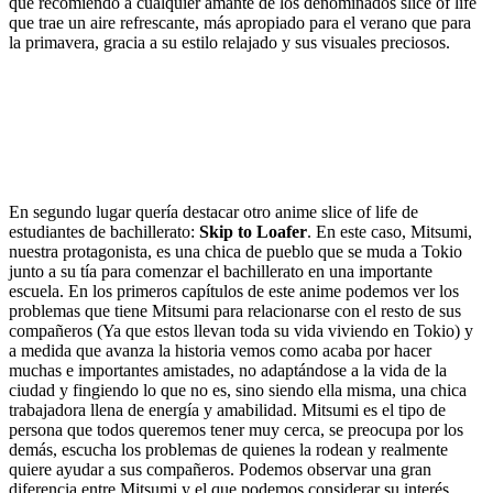
que recomiendo a cualquier amante de los denominados slice of life
que trae un aire refrescante, más apropiado para el verano que para
la primavera, gracia a su estilo relajado y sus visuales preciosos.
En segundo lugar quería destacar otro anime slice of life de
estudiantes de bachillerato:
Skip to Loafer
. En este caso, Mitsumi,
nuestra protagonista, es una chica de pueblo que se muda a Tokio
junto a su tía para comenzar el bachillerato en una importante
escuela. En los primeros capítulos de este anime podemos ver los
problemas que tiene Mitsumi para relacionarse con el resto de sus
compañeros (Ya que estos llevan toda su vida viviendo en Tokio) y
a medida que avanza la historia vemos como acaba por hacer
muchas e importantes amistades, no adaptándose a la vida de la
ciudad y fingiendo lo que no es, sino siendo ella misma, una chica
trabajadora llena de energía y amabilidad. Mitsumi es el tipo de
persona que todos queremos tener muy cerca, se preocupa por los
demás, escucha los problemas de quienes la rodean y realmente
quiere ayudar a sus compañeros. Podemos observar una gran
diferencia entre Mitsumi y el que podemos considerar su interés