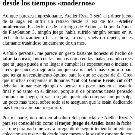
desde los tiempos «modernos»
Aunque parezca impresionante, Atelier Ryza 3 será el primer juego
de la saga en sufrir un retraso desde la era de los «
Atelier
modernos
«. Es decir, desde la trilogía de Arland, allá por la época
de PlayStation 3, ningún juego había sufrido ningún retraso en su
fecha de lanzamiento hasta ahora, lo cual, vuelvo a repetir, no es
alarmante tratándose únicamente de un mes.
A título personal, me parece un gesto bastante honesto el hecho de
«
dar la cara
«, tanto en las buenas como en las malas, cuando crees
que tu juego puede a no llegar a cumplir las expectativas o incluso si
crees que puedes mejorarlo aunque sea un pelín más o pulirlo para
que tenga un rendimiento óptimo para lo que se espera de él. Creo
que muchas compañías millonarias
*cof cof Game Freak cof cof*
deberían tomar este ejemplo y pensar un poco más en el usuario
final y no tanto en el dinero, porque si de primeras tienes pensado
comprar un juego, lo vas a seguir queriendo comprar aunque salga
un poco más tarde, sobre todo si te aseguran que le están dedicando
más tiempo aún para mejorarlo.
Por mi parte, no dudo en absoluto del potencial de Atelier Ryza 3
para ser consolidado como el
mejor juego de Atelier
hasta la fecha,
así que para nada me voy a arrepentir de seguir teniendo mi edición
coleccionista reservada desde hace meses y la seguiré esperando con