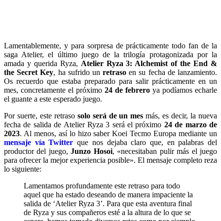
Lamentablemente, y para sorpresa de prácticamente todo fan de la
saga Atelier, el último juego de la trilogía protagonizada por la
amada y querida Ryza,
Atelier Ryza 3: Alchemist of the End &
the Secret Key
, ha sufrido un
retraso
en su fecha de lanzamiento.
Os recuerdo que estaba preparado para salir prácticamente en un
mes, concretamente el próximo
24 de febrero
ya podíamos echarle
el guante a este esperado juego.
Por suerte, este retraso
solo será de un mes
más, es decir, la nueva
fecha de salida de Atelier Ryza 3 será el próximo
24 de marzo de
2023
. Al menos, así lo hizo saber Koei Tecmo Europa mediante un
mensaje vía Twitter
que nos dejaba claro que, en palabras del
productor del juego,
Junzo Hosoi
, «necesitaban pulir más el juego
para ofrecer la mejor experiencia posible». El mensaje completo reza
lo siguiente:
Lamentamos profundamente este retraso para todo
aquel que ha estado deseando de manera impaciente la
salida de ‘Atelier Ryza 3’. Para que esta aventura final
de Ryza y sus compañeros esté a la altura de lo que se