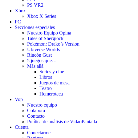
PS VR2
Xbox
Xbox X Series
PC
Secciones especiales
Nuestro Equipo Opina
Tales of Shergiock
Pokémon: Drako’s Version
Ubiverse Worlds
Rincón Gust
5 juegos que…
Más allá
Series y cine
Libros
Juegos de mesa
Teatro
Hemeroteca
Vop
Nuestro equipo
Colabora
Contacto
Política de análisis de VidaoPantalla
Cuenta
Conectarme