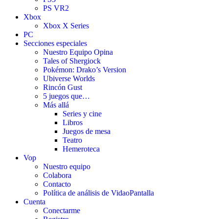
PS VR2
Xbox
Xbox X Series
PC
Secciones especiales
Nuestro Equipo Opina
Tales of Shergiock
Pokémon: Drako’s Version
Ubiverse Worlds
Rincón Gust
5 juegos que…
Más allá
Series y cine
Libros
Juegos de mesa
Teatro
Hemeroteca
Vop
Nuestro equipo
Colabora
Contacto
Política de análisis de VidaoPantalla
Cuenta
Conectarme