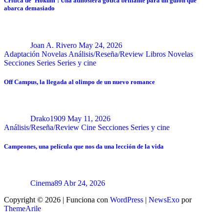
Crítica de ‘Hokum’: Una atmósfera gótica brillante para un guión que
abarca demasiado
Joan A. Rivero
May 24, 2026
Adaptación Novelas
Análisis/Reseña/Review
Libros
Novelas
Secciones
Series
Series y cine
Off Campus, la llegada al olimpo de un nuevo romance
Drako1909
May 11, 2026
Análisis/Reseña/Review
Cine
Secciones
Series y cine
Campeones, una película que nos da una lección de la vida
Cinema89
Abr 24, 2026
Copyright © 2026 | Funciona con
WordPress
|
NewsExo
por
ThemeArile