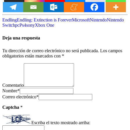
Endling
Endling: Extinction is Forever
Microsoft
Nintendo
Nintendo
Switch
pc
Ps4
sony
Xbox One
Deja una respuesta
Tu dirección de correo electrónico no será publicada.
Los campos
obligatorios están marcados con
*
Comentario
Nombre
*
Correo electrónico
*
Captcha
*
Escriba el texto mostrado arriba: