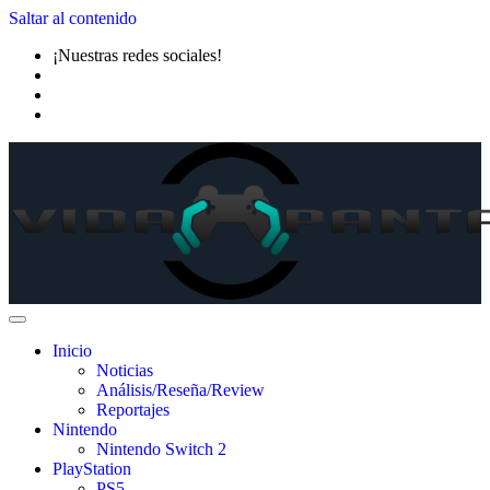
Saltar al contenido
¡Nuestras redes sociales!
Inicio
Noticias
Análisis/Reseña/Review
Reportajes
Nintendo
Nintendo Switch 2
PlayStation
PS5