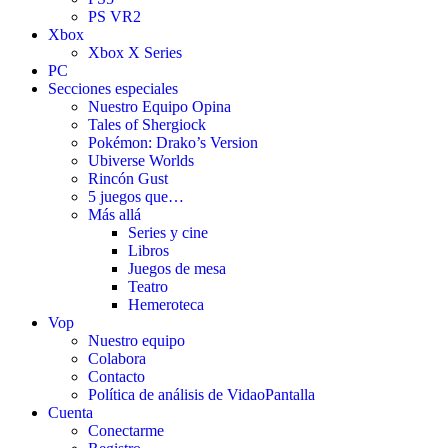
PS VR2
Xbox
Xbox X Series
PC
Secciones especiales
Nuestro Equipo Opina
Tales of Shergiock
Pokémon: Drako’s Version
Ubiverse Worlds
Rincón Gust
5 juegos que…
Más allá
Series y cine
Libros
Juegos de mesa
Teatro
Hemeroteca
Vop
Nuestro equipo
Colabora
Contacto
Política de análisis de VidaoPantalla
Cuenta
Conectarme