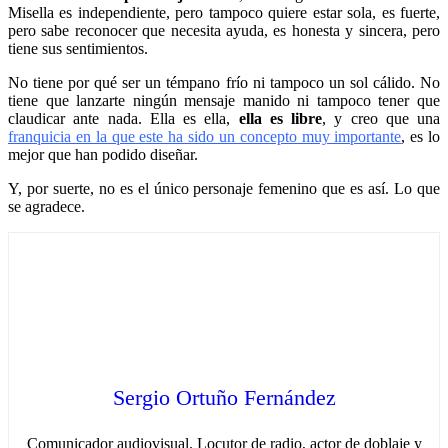
Misella es independiente, pero tampoco quiere estar sola, es fuerte,
pero sabe reconocer que necesita ayuda, es honesta y sincera, pero
tiene sus sentimientos.
No tiene por qué ser un témpano frío ni tampoco un sol cálido. No
tiene que lanzarte ningún mensaje manido ni tampoco tener que
claudicar ante nada. Ella es ella,
ella es libre
, y creo que una
franquicia en la que este ha sido un concepto muy importante
, es lo
mejor que han podido diseñar.
Y, por suerte, no es el único personaje femenino que es así. Lo que
se agradece.
Sergio Ortuño Fernández
Comunicador audiovisual. Locutor de radio, actor de doblaje y