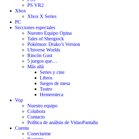
PS VR2
Xbox
Xbox X Series
PC
Secciones especiales
Nuestro Equipo Opina
Tales of Shergiock
Pokémon: Drako’s Version
Ubiverse Worlds
Rincón Gust
5 juegos que…
Más allá
Series y cine
Libros
Juegos de mesa
Teatro
Hemeroteca
Vop
Nuestro equipo
Colabora
Contacto
Política de análisis de VidaoPantalla
Cuenta
Conectarme