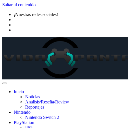
Saltar al contenido
¡Nuestras redes sociales!
Inicio
Noticias
Análisis/Reseña/Review
Reportajes
Nintendo
Nintendo Switch 2
PlayStation
PS5