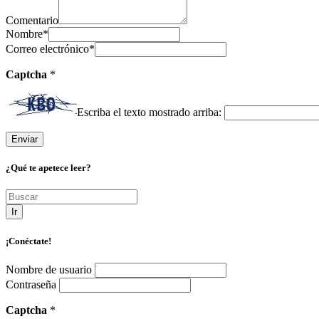
Comentario
Nombre
*
Correo electrónico
*
Captcha
*
Escriba el texto mostrado arriba:
¿Qué te apetece leer?
Ir
¡Conéctate!
Nombre de usuario
Contraseña
Captcha
*