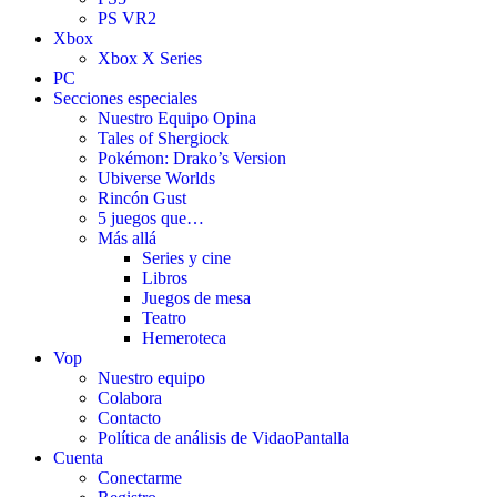
PS VR2
Xbox
Xbox X Series
PC
Secciones especiales
Nuestro Equipo Opina
Tales of Shergiock
Pokémon: Drako’s Version
Ubiverse Worlds
Rincón Gust
5 juegos que…
Más allá
Series y cine
Libros
Juegos de mesa
Teatro
Hemeroteca
Vop
Nuestro equipo
Colabora
Contacto
Política de análisis de VidaoPantalla
Cuenta
Conectarme