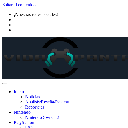
Saltar al contenido
¡Nuestras redes sociales!
Inicio
Noticias
Análisis/Reseña/Review
Reportajes
Nintendo
Nintendo Switch 2
PlayStation
PS5