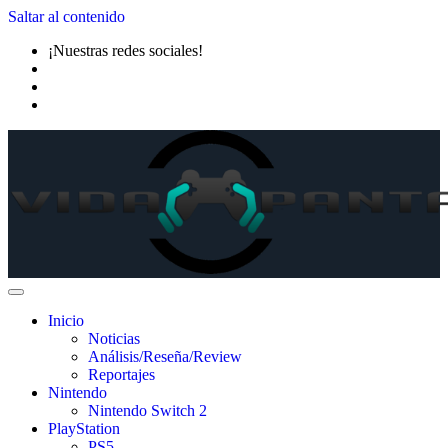
Saltar al contenido
¡Nuestras redes sociales!
Inicio
Noticias
Análisis/Reseña/Review
Reportajes
Nintendo
Nintendo Switch 2
PlayStation
PS5