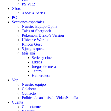
PS VR2
Xbox
Xbox X Series
PC
Secciones especiales
Nuestro Equipo Opina
Tales of Shergiock
Pokémon: Drako’s Version
Ubiverse Worlds
Rincón Gust
5 juegos que…
Más allá
Series y cine
Libros
Juegos de mesa
Teatro
Hemeroteca
Vop
Nuestro equipo
Colabora
Contacto
Política de análisis de VidaoPantalla
Cuenta
Conectarme