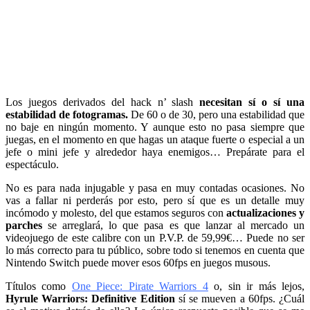
Los juegos derivados del hack n’ slash
necesitan sí o sí una
estabilidad de fotogramas.
De 60 o de 30, pero una estabilidad que
no baje en ningún momento. Y aunque esto no pasa siempre que
juegas, en el momento en que hagas un ataque fuerte o especial a un
jefe o mini jefe y alrededor haya enemigos… Prepárate para el
espectáculo.
No es para nada injugable y pasa en muy contadas ocasiones. No
vas a fallar ni perderás por esto, pero sí que es un detalle muy
incómodo y molesto, del que estamos seguros con
actualizaciones y
parches
se arreglará, lo que pasa es que lanzar al mercado un
videojuego de este calibre con un P.V.P. de 59,99€… Puede no ser
lo más correcto para tu público, sobre todo si tenemos en cuenta que
Nintendo Switch puede mover esos 60fps en juegos musous.
Títulos como
One Piece: Pirate Warriors 4
o, sin ir más lejos,
Hyrule Warriors: Definitive Edition
sí se mueven a 60fps. ¿Cuál