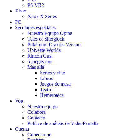
PS VR2
Xbox
Xbox X Series
PC
Secciones especiales
Nuestro Equipo Opina
Tales of Shergiock
Pokémon: Drako’s Version
Ubiverse Worlds
Rincón Gust
5 juegos que…
Más allá
Series y cine
Libros
Juegos de mesa
Teatro
Hemeroteca
Vop
Nuestro equipo
Colabora
Contacto
Política de análisis de VidaoPantalla
Cuenta
Conectarme