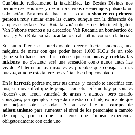
Cambiando radicalmente la jugabilidad, las Bestias Divinas nos
permiten ser enormes y destruir a cientos de enemigos pulsando un
solo botón. Pasamos del hack n’ slash a un
shooter en primera
persona
muy similar entre las cuatro, aunque con la diferencia de
ataques especiales. Vah Ruta lanzará cohetes de hielo teledirigidos,
Vah Naboris truenos a su alrededor, Vah Rudania un bombardeo de
rocas, y Vah Ruta podrá atacar tanto en alta altura como en la tierra.
Su punto fuerte es, precisamente, creerte fuerte, poderoso, una
máquina de matar con que poder hacer 1.000 K.O.s de un solo
golpe si lo haces bien. Lo malo es que son
pocas y cortitas las
misiones
, no obstante, será una sensación como nunca antes has
vivido. Al terminar las misiones es probable que consigas armas
nuevas, aunque esto tal vez no está tan bien implementado.
En la
herrería
podrás mejorar tus armas, y, cuando te encariñas con
una, es muy difícil que te pongas con otra. Sí que hay personajes
(pocos) que tienen variedad de armas y ataques, pero cuando
consigues, por ejemplo, la espada maestra con Link, es posible que
no mejores otras espadas. A su vez hay un
campo de
adiestramiento
para aumentar el nivel de los personajes a cambio
de rupias, por lo que no tienes que farmear experiencia
obligatoriamente con cada uno.