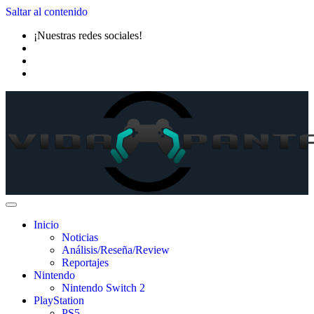
Saltar al contenido
¡Nuestras redes sociales!
Inicio
Noticias
Análisis/Reseña/Review
Reportajes
Nintendo
Nintendo Switch 2
PlayStation
PS5