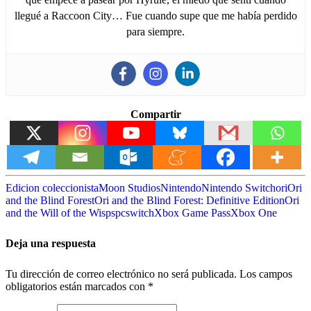
llegué a Raccoon City… Fue cuando supe que me había perdido
para siempre.
Compartir
Edicion coleccionista
Moon Studios
Nintendo
Nintendo Switch
ori
Ori
and the Blind Forest
Ori and the Blind Forest: Definitive Edition
Ori
and the Will of the Wisps
pc
switch
Xbox Game Pass
Xbox One
Deja una respuesta
Tu dirección de correo electrónico no será publicada.
Los campos
obligatorios están marcados con
*