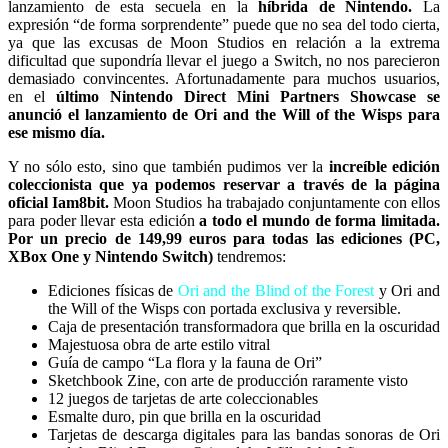
lanzamiento de esta secuela en la
híbrida de Nintendo.
La
expresión “de forma sorprendente” puede que no sea del todo cierta,
ya que las excusas de Moon Studios en relación a la extrema
dificultad que supondría llevar el juego a Switch, no nos parecieron
demasiado convincentes. Afortunadamente para muchos usuarios,
en el
último Nintendo Direct Mini Partners Showcase se
anunció el lanzamiento de Ori and the Will of the Wisps para
ese mismo día.
Y no sólo esto, sino que también pudimos ver la
increíble edición
coleccionista que ya podemos reservar a través de la página
oficial Iam8bit.
Moon Studios ha trabajado conjuntamente con ellos
para poder llevar esta edición
a todo el mundo de forma limitada.
Por un precio de 149,99 euros para todas las ediciones (PC,
XBox One y Nintendo Switch)
tendremos:
Ediciones físicas de
Ori and the Blind of the Forest
y Ori and
the Will of the Wisps con portada exclusiva y reversible.
Caja de presentación transformadora que brilla en la oscuridad
Majestuosa obra de arte estilo vitral
Guía de campo “La flora y la fauna de Ori”
Sketchbook Zine, con arte de producción raramente visto
12 juegos de tarjetas de arte coleccionables
Esmalte duro, pin que brilla en la oscuridad
Tarjetas de descarga digitales para las bandas sonoras de Ori