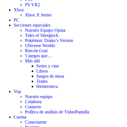
PS VR2
Xbox
Xbox X Series
PC
Secciones especiales
Nuestro Equipo Opina
Tales of Shergiock
Pokémon: Drako’s Version
Ubiverse Worlds
Rincón Gust
5 juegos que…
Más allá
Series y cine
Libros
Juegos de mesa
Teatro
Hemeroteca
Vop
Nuestro equipo
Colabora
Contacto
Política de análisis de VidaoPantalla
Cuenta
Conectarme