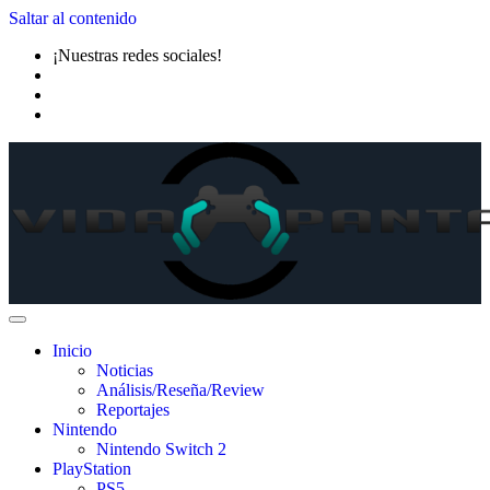
Saltar al contenido
¡Nuestras redes sociales!
Inicio
Noticias
Análisis/Reseña/Review
Reportajes
Nintendo
Nintendo Switch 2
PlayStation
PS5