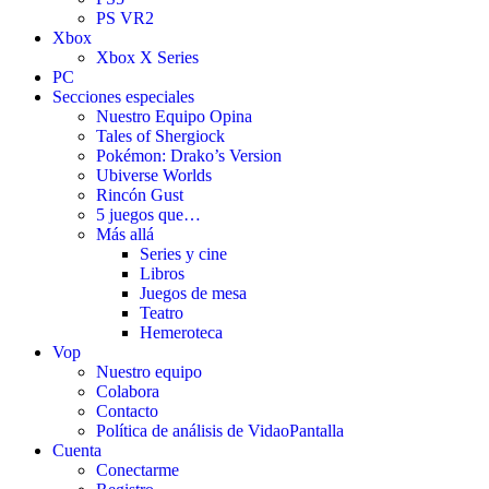
PS VR2
Xbox
Xbox X Series
PC
Secciones especiales
Nuestro Equipo Opina
Tales of Shergiock
Pokémon: Drako’s Version
Ubiverse Worlds
Rincón Gust
5 juegos que…
Más allá
Series y cine
Libros
Juegos de mesa
Teatro
Hemeroteca
Vop
Nuestro equipo
Colabora
Contacto
Política de análisis de VidaoPantalla
Cuenta
Conectarme