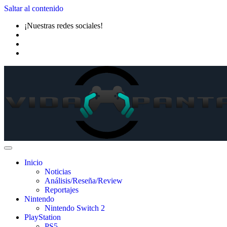
Saltar al contenido
¡Nuestras redes sociales!
Inicio
Noticias
Análisis/Reseña/Review
Reportajes
Nintendo
Nintendo Switch 2
PlayStation
PS5