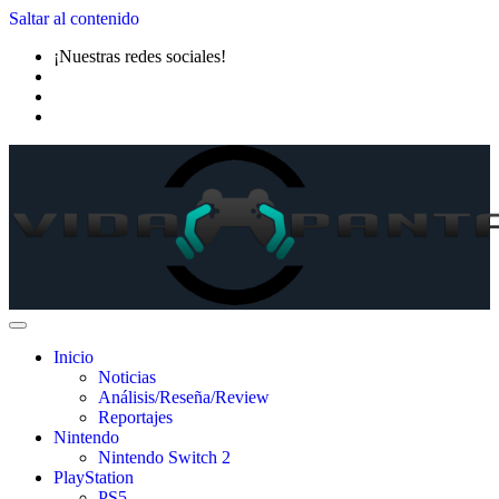
Saltar al contenido
¡Nuestras redes sociales!
Inicio
Noticias
Análisis/Reseña/Review
Reportajes
Nintendo
Nintendo Switch 2
PlayStation
PS5