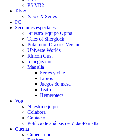
PS VR2
Xbox
Xbox X Series
PC
Secciones especiales
Nuestro Equipo Opina
Tales of Shergiock
Pokémon: Drako’s Version
Ubiverse Worlds
Rincón Gust
5 juegos que…
Más allá
Series y cine
Libros
Juegos de mesa
Teatro
Hemeroteca
Vop
Nuestro equipo
Colabora
Contacto
Política de análisis de VidaoPantalla
Cuenta
Conectarme