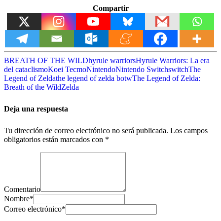
Compartir
BREATH OF THE WILD
hyrule warriors
Hyrule Warriors: La era
del cataclismo
Koei Tecmo
Nintendo
Nintendo Switch
switch
The
Legend of Zelda
the legend of zelda botw
The Legend of Zelda:
Breath of the Wild
Zelda
Deja una respuesta
Tu dirección de correo electrónico no será publicada.
Los campos
obligatorios están marcados con
*
Comentario
Nombre
*
Correo electrónico
*